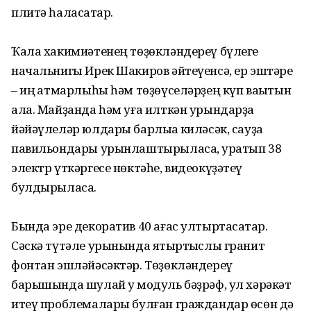
плитә һаласаҡтар.
Ҡала хакимиәтенең төҙөкләндереү бүлеге
начальнигы Ирек Шакиров әйтеүенсә, ер эштәре
– иң ҡатмарлыһы һәм төҙөүселәрҙең күп ваҡытын
ала. Майҙанда һәм уға илткән урындарҙа
йәйәүлеләр юлдары барлыҡҡа киләсәк, сауҙа
павильондары урынлаштырыласаҡ, уратып 38
электр үткәргесе нөктәһе, видеокүҙәтеү
булдырыласаҡ.
Бында эре декоратив 40 ағас ултыртасаҡтар.
Сәскә түтәле урынында яҡтыртҡыслы гранит
фонтан эшләйәсәктәр. Төҙөкләндереү
барышында шулай уҡ модуль бәҙрәф, ул хәрәкәт
итеү проблемалары булған граждандар өсөн дә