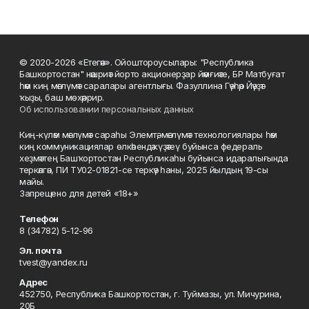
© 2020-2026 «Етегән». Ойоштороусылары: "Республика
Башкортостан" нәшриәт йорто акционерҙар йәмғиәте, БР Матбуғат
һәм киң мәғлүмәт саралары агентлығы. Фазуллина Гәүһәр Йәүҙәт
ҡыҙы, баш мөхәррир.
Об использовании персональных данных
Киң-күләм мәғлүмәт сараһы Элемтә, мәғлүмәт технологиялары һәм
киң коммуникациялар өлкәһендә күҙәтеү буйынса федераль
хеҙмәттең Башҡортостан Республикаһы буйынса идаралығында
теркәлгән, ПИ ТУ02-01821-се теркәү һаны, 2025 йылдың 19-сы
майы.
Запрещено для детей «18+»
Телефон
8 (34782) 5-12-96
Эл. почта
tvest@yandex.ru
Адрес
452750, Республика Башкортостан, г. Туймазы, ул. Мичурина,
20Б