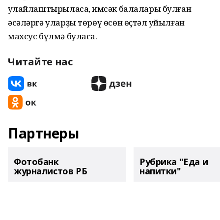
ҡулайлаштырыласаҡ, имсәк балалары булған
әсәләргә уларҙы төрөү өсөн өҫтәл ҡуйылған
махсус бүлмә буласаҡ.
Читайте нас
Партнеры
Фотобанк
Рубрика "Еда и
журналистов РБ
напитки"