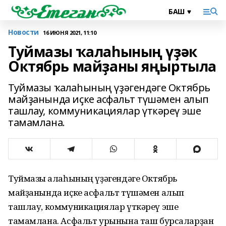
Новости
16 ИЮНЯ 2021, 11:10
Туймазы ҡалаһының үҙәк
Октябрь майҙаны яңыртыла
Туймазы ҡалаһының үҙәгендәге Октябрь
майҙанында иҫке асфальт түшәмен алып
ташлау, коммуникациялар үткәреү эше
тамамлана.
Туймазы ҡалаһының үҙәгендәге Октябрь
майҙанында иҫке асфальт түшәмен алып
ташлау, коммуникациялар үткәреү эше
тамамлана. Асфальт урынына таш бурсаларҙан