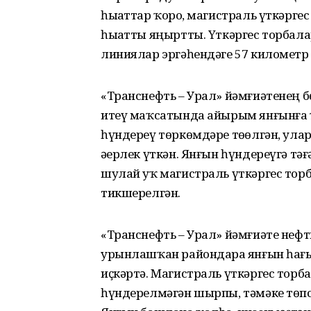
һыҙаттар ҡорҙо, магистраль үткәрг
һыҙатты яңыртты. Үткәргес торбала
линиялар эргәһендәге 57 километр
«Транснефть – Урал» йәмғиәтенең б
итеү маҡсатында айырым янғынға
һүндереү төркөмдәре төҙөлгән, ул
әҙерлек үткән. Янғын һүндереүгә тә
шулай уҡ магистраль үткәргес тор
тикшерелгән.
«Транснефть – Урал» йәмғиәте неф
урынлашҡан райондарҙа янғын һағы
иҫкәртә. Магистраль үткәргес торб
һүндерелмәгән шырпы, тәмәке төпс