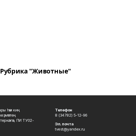
Рубрика "Животные"
ары һәм киң
Телефон
хеҙмәттең
8 (34782) 5-12-96
ркәлгән, ПИ ТУ02-
Эл. почта
tvest@yandex.ru