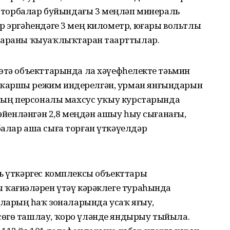
ес торбалар буйындағы 3 меңләп минераль
р эргәһендәге 3 мең километр, юғары вольтлы
 араны ҡыуаҡлыҡтарҙан таҙарттылар.
өтә объекттарында ла хәүефһеҙлекте тәьмин
 ҡаршы режим индерелгән, урман янғындарын
арҙың персоналы махсус уҡыу курстарында
ғәйенләнгән 2,8 меңдән ашыу һыу сығанағы,
балар аша сыға торған үткәүелдәр
ть үткәргес комплексы объекттары
 ҡағиҙәләрен үтәү кәрәклеге тураһында
аларҙың һаҡ зоналарында усаҡ яғыу,
өгө ташлау, ҡоро үләнде яндырыу тыйыла.