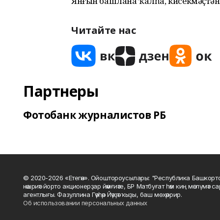
Янғын башлана ҡалһа, кисекмәҫтән 
Читайте нас
Партнеры
Фотобанк журналистов РБ
© 2020-2026 «Етегән». Ойоштороусылары: "Республика Башкорт
нәшриәт йорто акционерҙар йәмғиәте, БР Матбуғат һәм киң мәғлүмәт 
агентлығы. Фазуллина Гәүһәр Йәүҙәт ҡыҙы, баш мөхәррир.
Об использовании персональных данных