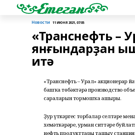
Новости
11 ИЮНЯ 2021, 07:05
«Транснефть – 
янғындарҙан ы
итә
«Транснефть – Урал» акционерҙар й
башҡа төбәктәрҙә производство об
сараларын тормошҡа ашырҙы.
Ҙур үткәргес торбалар селтәре ме
хеҙмәткәрҙәре, урман ситтәре буйла
нефть продукттары ташыу станциял