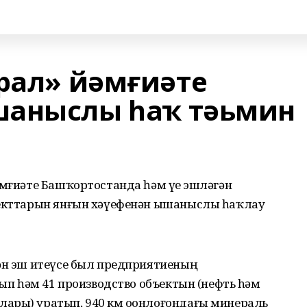
Урал» йәмғиәте
шаныслы һаҡ тәьмин
әмғиәте Башҡортостанда һәм үҙе эшләгән
ъекттарын янғын хәүефенән ышаныслы һаҡлау
нән эш итеүсе был предприятиеның
тып һәм 41 производство объектын (нефть һәм
ары) уратып, 940 км оҙонлоғондағы минераль