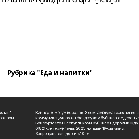
112 йә 101 телефондарына хәбәр итергә кәрәк.
Рубрика "Еда и напитки"
остан"
Киң-күләм мәғлүмәт сараһы Элемтә, мәғлүмәт технологиял
саралары
коммуникациялар өлкәһендә күҙәтеү буйынса федераль 
Башҡортостан Республикаһы буйынса идаралығында те
01821-се теркәү һаны, 2025 йылдың 19-сы майы.
Запрещено для детей «18+»