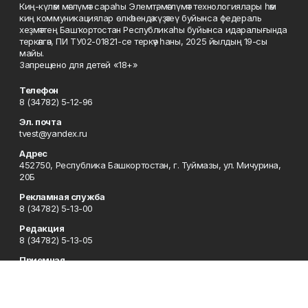
Киң-күләм мәғлүмәт сараһы Элемтә, мәғлүмәт технологиялары һәм
киң коммуникациялар өлкәһендә күҙәтеү буйынса федераль
хеҙмәттең Башҡортостан Республикаһы буйынса идаралығында
теркәлгән, ПИ ТУ02-01821-се теркәү һаны, 2025 йылдың 19-сы
майы.
Запрещено для детей «18+»
Телефон
8 (34782) 5-12-96
Эл. почта
tvest@yandex.ru
Адрес
452750, Республика Башкортостан, г. Туймазы, ул. Мичурина,
20Б
Рекламная служба
8 (34782) 5-13-00
Редакция
8 (34782) 5-13-05
Приемная
8 (34782) 5-12-96
Сотрудничество
8 (34782) 5-13-05