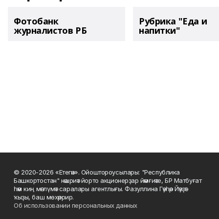
Фотобанк
Рубрика "Еда и
журналистов РБ
напитки"
© 2020-2026 «Етегән». Ойоштороусылары: "Республика
Башкортостан" нәшриәт йорто акционерҙар йәмғиәте, БР Матбуғат
һәм киң мәғлүмәт саралары агентлығы. Фазуллина Гәүһәр Йәүҙәт
ҡыҙы, баш мөхәррир.
Об использовании персональных данных