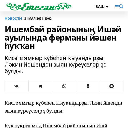
Новости
31 МАЯ 2021, 10:02
Ишембай районының Ишәй
ауылында ферманы йәшен
һуҡҡан
Кисәге ямғыр күбеһен ҡыуандырҙы.
Ләкин йәшендән зыян күреүселәр ҙә
булды.
Кисәге ямғыр күбеһен ҡыуандырҙы. Ләкин йәшендән
зыян күреүселәр ҙә булды.
Күк күкрәгән мәлдә Ишембай районының Ишәй