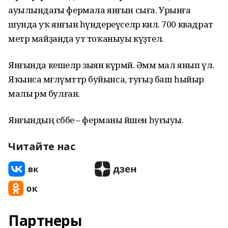
ауылындағы фермала янғын сыға. Урынға
шунда уҡ янғын һүндереүселәр килә. 700 квадрат
метр майҙанда ут тоҡаныуы күҙәтелә.
Янғында кешеләр зыян күрмәй. Әммә мал янып үлә.
Яҡынса мәғлүмәттәр буйынса, туғыҙ баш һыйыр
малы әрәм булған.
Янғындың сәбәбе – ферманы йәшен һуғыуы.
Читайте нас
Партнеры