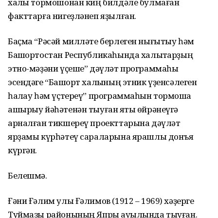
халҡы тормошонан киң билдәле булмаған
факттарға нигеҙләнеп яҙылған.
Баҫма “Рәсәй милләте берлеген нығытыу һәм
Башҡортостан Республикаһында халыҡтарҙың
этно-мәҙәни үҫеше” дәүләт программаһы
эсендәге “Башҡорт халҡының этник үҙенсәлеген
һаҡлау һәм үҫтереү” программаһын тормошҡа
ашырыу йәһәтенән тыуған яҡты өйрәнеүгә
арналған тикшереү проекттарына дәүләт
ярҙамы күрһәтеү сараларына ярашлы донъя
күргән.
Белешмә.
Ғәни Ғәлим улы Ғәлимов (1912 – 1969) хәҙерге
Туймазы районының Япрыҡ ауылында тыуған.