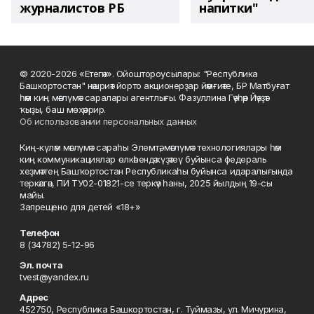
журналистов РБ
напитки"
© 2020-2026 «Етегән». Ойоштороусылары: "Республика
Башкортостан" нәшриәт йорто акционерҙар йәмғиәте, БР Матбуғат
һәм киң мәғлүмәт саралары агентлығы. Фазуллина Гәүһәр Йәүҙәт
ҡыҙы, баш мөхәррир.
Об использовании персональных данных
Киң-күләм мәғлүмәт сараһы Элемтә, мәғлүмәт технологиялары һәм
киң коммуникациялар өлкәһендә күҙәтеү буйынса федераль
хеҙмәттең Башҡортостан Республикаһы буйынса идаралығында
теркәлгән, ПИ ТУ02-01821-се теркәү һаны, 2025 йылдың 19-сы
майы.
Запрещено для детей «18+»
Телефон
8 (34782) 5-12-96
Эл. почта
tvest@yandex.ru
Адрес
452750, Республика Башкортостан, г. Туймазы, ул. Мичурина,