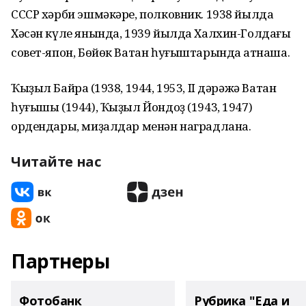
СССР хәрби эшмәкәре, полковник. 1938 йылда
Хәсән күле янында, 1939 йылда Халхин-Голдағы
совет-япон, Бөйөк Ватан һуғыштарында ҡатнаша.
Ҡыҙыл Байраҡ (1938, 1944, 1953, II дәрәжә Ватан
һуғышы (1944), Ҡыҙыл Йондоҙ (1943, 1947)
ордендары, миҙалдар менән наградлана.
Читайте нас
Партнеры
Фотобанк
Рубрика "Еда и