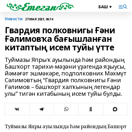
Новости
27 МАЯ 2021, 06:14
Гвардия полковнигы Ғәни
Ғәлимовҡа бағышланған
китаптың исем туйы үтте
Туймазы Япрыҡ ауылында һәм райондың
Башҡорт тарихи-мәҙәни үҙәгендә яҙыусы,
йәмәғәт эшмәкәре, подполковник Мәхмүт
Сәлимовтың “Гвардия полковнигы Ғәни
Ғәлимов – башҡорт халҡының легендар
улы” тигән китабының исем туйы булды.
Туймазы Япрыҡ ауылында һәм райондың Башҡорт