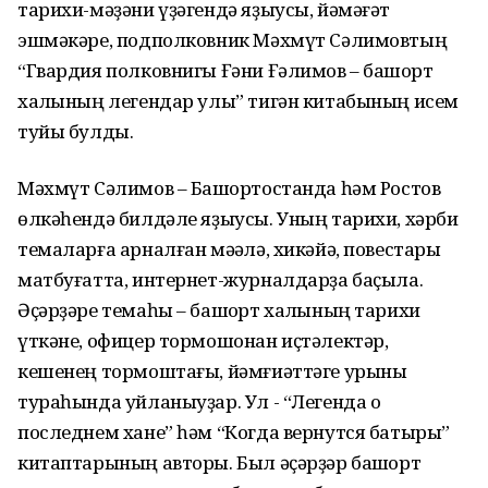
тарихи-мәҙәни үҙәгендә яҙыусы, йәмәғәт
эшмәкәре, подполковник Мәхмүт Сәлимовтың
“Гвардия полковнигы Ғәни Ғәлимов – башҡорт
халҡының легендар улы” тигән китабының исем
туйы булды.
Мәхмүт Сәлимов – Башҡортостанда һәм Ростов
өлкәһендә билдәле яҙыусы. Уның тарихи, хәрби
темаларға арналған мәҡәлә, хикәйә, повестары
матбуғатта, интернет-журналдарҙа баҫыла.
Әҫәрҙәре темаһы – башҡорт халҡының тарихи
үткәне, офицер тормошонан иҫтәлектәр,
кешенең тормоштағы, йәмғиәттәге урыны
тураһында уйланыуҙар. Ул - “Легенда о
последнем хане” һәм “Когда вернутся батыры”
китаптарының авторы. Был әҫәрҙәр башҡорт