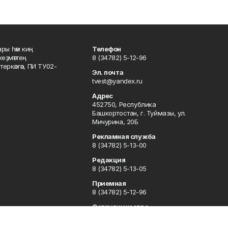
ары һәм киң
Телефон
хеҙмәттең
8 (34782) 5-12-96
ркәлгән, ПИ ТУ02-
Эл. почта
tvest@yandex.ru
Адрес
452750, Республика
Башкортостан, г. Туймазы, ул.
Мичурина, 20Б
Рекламная служба
8 (34782) 5-13-00
Редакция
8 (34782) 5-13-05
Приемная
8 (34782) 5-12-96
Сотрудничество
8 (34782) 5-13-05