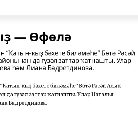
ыҙ — Өфөлә
ан “Ҡатын-ҡыҙ бәхете биләмәһе” Бөтә Рәсәй
йонынан да гүзәл заттар ҡатнашты. Улар
ева һәм Лиана Бадретдинова.
 “Ҡатын-ҡыҙ бәхете биләмәһе” Бөтә Рәсәй Асыҡ
 да гүзәл заттар ҡатнашты. Улар Наталья
ана Бадретдинова.