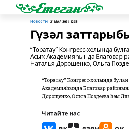
Новости
21 МАЯ 2021, 12:35
Гүзәл заттарыб
“Торатау” Конгресс-холында булғ
Асыҡ Академияһында Благовар ра
Наталья Дорощенко, Ольга Позде
“Торатау” Конгресс-холында булған
Академияһында Благовар районынан
Дорощенко, Ольга Поздеева һәм Ли
Читайте нас