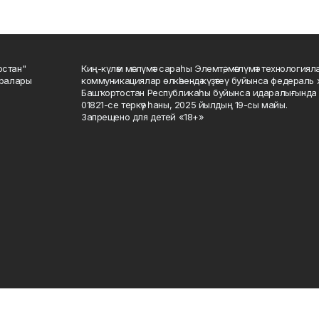
остан"
Киң-күләм мәғлүмәт сараһы Элемтә, мәғлүмәт технологиял
саралары
коммуникациялар өлкәһендә күҙәтеү буйынса федераль 
Башҡортостан Республикаһы буйынса идаралығында те
01821-се теркәү һаны, 2025 йылдың 19-сы майы.
Запрещено для детей «18+»