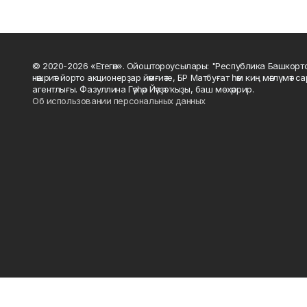
© 2020-2026 «Етегән». Ойоштороусылары: "Республика Башкорт
нәшриәт йорто акционерҙар йәмғиәте, БР Матбуғат һәм киң мәғлүмәт 
агентлығы. Фазуллина Гәүһәр Йәүҙәт ҡыҙы, баш мөхәррир.
Об использовании персональных данных