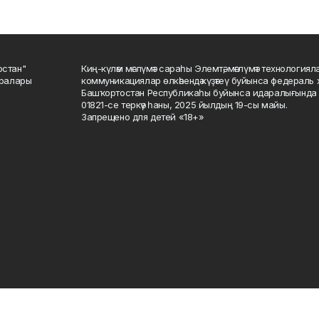
остан"
Киң-күләм мәғлүмәт сараһы Элемтә, мәғлүмәт технологиял
саралары
коммуникациялар өлкәһендә күҙәтеү буйынса федераль 
Башҡортостан Республикаһы буйынса идаралығында те
01821-се теркәү һаны, 2025 йылдың 19-сы майы.
Запрещено для детей «18+»