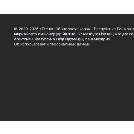
© 2020-2026 «Етегән». Ойоштороусылары: "Республика Башкорт
нәшриәт йорто акционерҙар йәмғиәте, БР Матбуғат һәм киң мәғлүмәт 
агентлығы. Фазуллина Гәүһәр Йәүҙәт ҡыҙы, баш мөхәррир.
Об использовании персональных данных