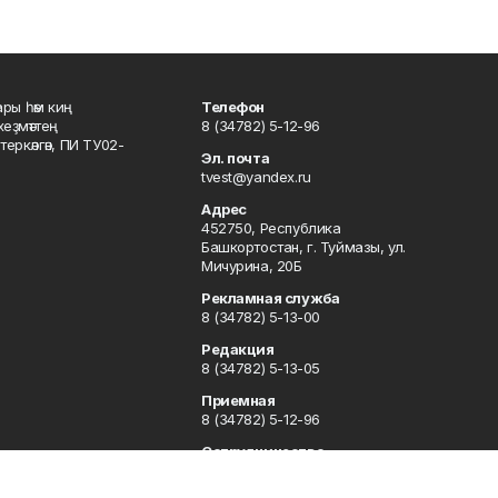
ары һәм киң
Телефон
хеҙмәттең
8 (34782) 5-12-96
ркәлгән, ПИ ТУ02-
Эл. почта
tvest@yandex.ru
Адрес
452750, Республика
Башкортостан, г. Туймазы, ул.
Мичурина, 20Б
Рекламная служба
8 (34782) 5-13-00
Редакция
8 (34782) 5-13-05
Приемная
8 (34782) 5-12-96
Сотрудничество
8 (34782) 5-13-05