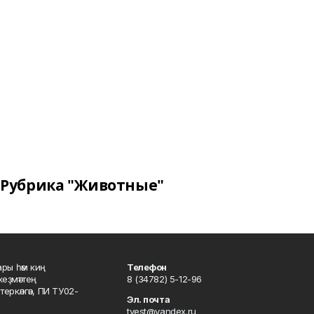
Рубрика "Животные"
ары һәм киң
Телефон
хеҙмәттең
8 (34782) 5-12-96
ркәлгән, ПИ ТУ02-
Эл. почта
tvest@yandex.ru