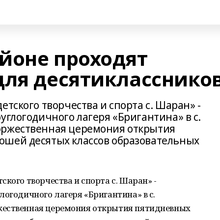
йоне проходят
для десятикласснико
етского творчества и спорта с. Шаран» -
углогодичного лагеря «Бригантина» в с.
оржественная церемония открытия
ошей десятых классов образовательных
кого творчества и спорта с. Шаран» -
логодичного лагеря «Бригантина» в с.
жественная церемония открытия пятидневных