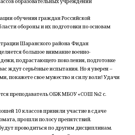
лассов образовательных учреждений
зации обучения граждан Российской
ласти обороны и их подготовки по основам
истрации Шаранского района Фидан
уделяется большое внимание военно-
дежи, подрастающего поколения, подготовке
ас ждут серьёзные испытания. Но я уверен –
и, покажете свое мужество и силу воли! Удачи
ется преподаватель ОБЖ МБОУ «СОШ №2 с.
ношей 10 классов приняли участие в сдаче
томата, прошли полосу препятствий.
будут проводиться по другим дисциплинам.