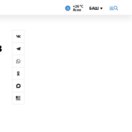
+26 °С
Ясно
в