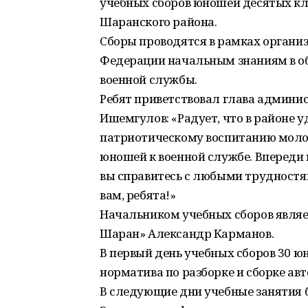
учебных сборов юношей десятых к
Шаранского района.
Сборы проводятся в рамках органи
Федерации начальным знаниям в об
военной службы.
Ребят приветствовал глава админ
Ишемгулов: «Радует, что в районе 
патриотическому воспитанию моло
юношей к военной службе. Впереди в
вы справитесь с любыми трудностям
вам, ребята!»
Начальником учебных сборов явля
Шаран» Александр Карманов.
В первый день учебных сборов 30 ю
норматива по разборке и сборке ав
В следующие дни учебные занятия 