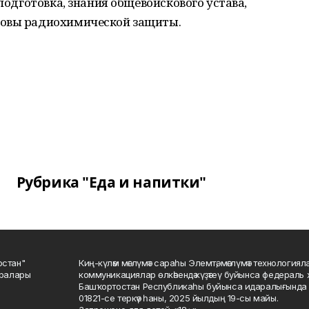
 подготовка, знания общевойскового устава,
новы радиохимической защиты.
Рубрика "Еда и напитки"
остан"
Киң-күләм мәғлүмәт сараһы Элемтә, мәғлүмәт технологиял
саралары
коммуникациялар өлкәһендә күҙәтеү буйынса федераль 
Башҡортостан Республикаһы буйынса идаралығында те
01821-се теркәү һаны, 2025 йылдың 19-сы майы.