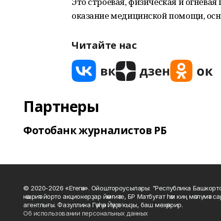
Это строевая, физическая и огневая
оказание медицинской помощи, ос
Читайте нас
Партнеры
Фотобанк журналистов РБ
© 2020-2026 «Етегән». Ойоштороусылары: "Республика Башкорт
нәшриәт йорто акционерҙар йәмғиәте, БР Матбуғат һәм киң мәғлүмәт 
агентлығы. Фазуллина Гәүһәр Йәүҙәт ҡыҙы, баш мөхәррир.
Об использовании персональных данных