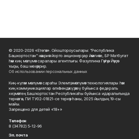
© 2020-2026 «Етегән». Ойоштороусылары: "Республика
Башкортостан" нәшриәт йорто акционерҙар йәмғиәте, БР Матбуғат
һәм киң мәғлүмәт саралары агентлығы. Фазуллина Гәүһәр Йәүҙәт
ҡыҙы, баш мөхәррир.
Об использовании персональных данных
Киң-күләм мәғлүмәт сараһы Элемтә, мәғлүмәт технологиялары һәм
киң коммуникациялар өлкәһендә күҙәтеү буйынса федераль
хеҙмәттең Башҡортостан Республикаһы буйынса идаралығында
теркәлгән, ПИ ТУ02-01821-се теркәү һаны, 2025 йылдың 19-сы
майы.
Запрещено для детей «18+»
Телефон
8 (34782) 5-12-96
Эл. почта