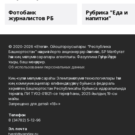
Фотобанк
Рубрика "Еда и
журналистов РБ
напитки"
© 2020-2026 «Етегән». Ойоштороусылары: "Республика
Башкортостан" нәшриәт йорто акционерҙар йәмғиәте, БР Матбуғат
һәм киң мәғлүмәт саралары агентлығы. Фазуллина Гәүһәр Йәүҙәт
ҡыҙы, баш мөхәррир.
Об использовании персональных данных
Киң-күләм мәғлүмәт сараһы Элемтә, мәғлүмәт технологиялары һәм
киң коммуникациялар өлкәһендә күҙәтеү буйынса федераль
хеҙмәттең Башҡортостан Республикаһы буйынса идаралығында
теркәлгән, ПИ ТУ02-01821-се теркәү һаны, 2025 йылдың 19-сы
майы.
Запрещено для детей «18+»
Телефон
8 (34782) 5-12-96
Эл. почта
tvest@yandex.ru