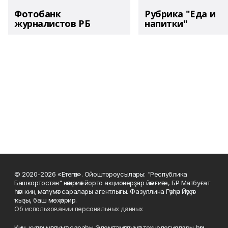
Фотобанк
Рубрика "Еда и
журналистов РБ
напитки"
© 2020-2026 «Етегән». Ойоштороусылары: "Республика
Башкортостан" нәшриәт йорто акционерҙар йәмғиәте, БР Матбуғат
һәм киң мәғлүмәт саралары агентлығы. Фазуллина Гәүһәр Йәүҙәт
ҡыҙы, баш мөхәррир.
Об использовании персональных данных
Киң-күләм мәғлүмәт сараһы Элемтә, мәғлүмәт технологиялары һәм