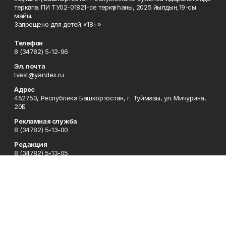
теркәлгән, ПИ ТУ02-01821-се теркәү һаны, 2025 йылдың 19-сы
майы.
Запрещено для детей «18+»
Телефон
8 (34782) 5-12-96
Эл. почта
tvest@yandex.ru
Адрес
452750, Республика Башкортостан, г. Туймазы, ул. Мичурина,
20Б
Рекламная служба
8 (34782) 5-13-00
Редакция
8 (34782) 5-13-05
Приемная
8 (34782) 5-12-96
Сотрудничество
8 (34782) 5-13-05
Отдел кадров
8 (34782) 5-12-96