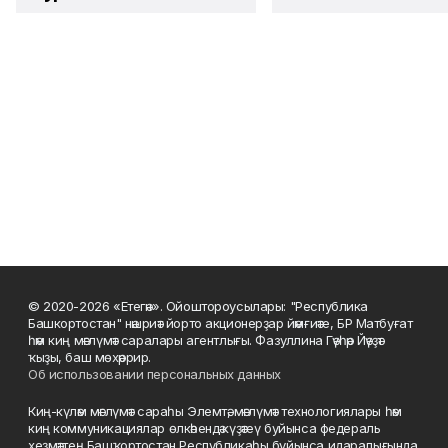
© 2020-2026 «Етегән». Ойоштороусылары: "Республика
Башкортостан" нәшриәт йорто акционерҙар йәмғиәте, БР Матбуғат
һәм киң мәғлүмәт саралары агентлығы. Фазуллина Гәүһәр Йәүҙәт
ҡыҙы, баш мөхәррир.
Об использовании персональных данных
Киң-күләм мәғлүмәт сараһы Элемтә, мәғлүмәт технологиялары һәм
киң коммуникациялар өлкәһендә күҙәтеү буйынса федераль
хеҙмәттең Башҡортостан Республикаһы буйынса идаралығында