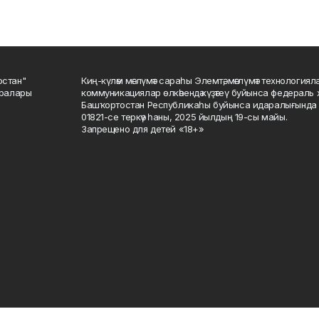
остан"
Киң-күләм мәғлүмәт сараһы Элемтә, мәғлүмәт технологиял
саралары
коммуникациялар өлкәһендә күҙәтеү буйынса федераль 
Башҡортостан Республикаһы буйынса идаралығында те
01821-се теркәү һаны, 2025 йылдың 19-сы майы.
Запрещено для детей «18+»