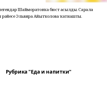
 легендар Шайморатовҡа бюст асылды. Сарала
ы рәйесе Эльвира Айытҡолова ҡатнашты.
Рубрика "Еда и напитки"