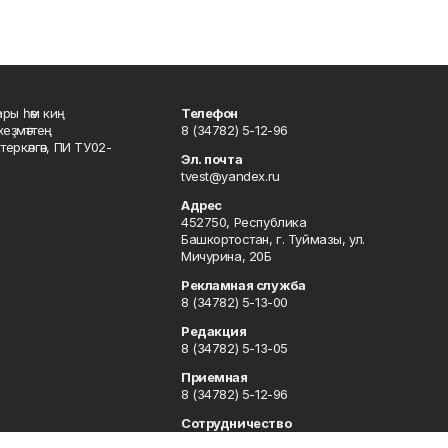
ары һәм киң
Телефон
хеҙмәттең
8 (34782) 5-12-96
ркәлгән, ПИ ТУ02-
Эл. почта
tvest@yandex.ru
Адрес
452750, Республика
Башкортостан, г. Туймазы, ул.
Мичурина, 20Б
Рекламная служба
8 (34782) 5-13-00
Редакция
8 (34782) 5-13-05
Приемная
8 (34782) 5-12-96
Сотрудничество
8 (34782) 5-13-05