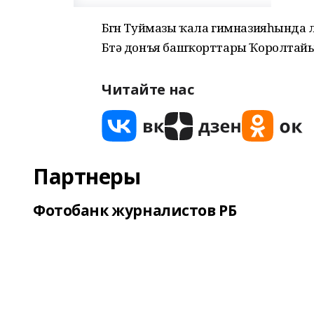
Бөгөн Туймазы ҡала гимназияһында
Бөтә донъя башҡорттары Ҡоролтай
Читайте нас
Партнеры
Фотобанк журналистов РБ