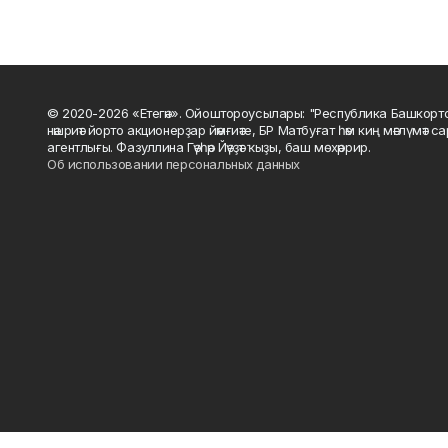
© 2020-2026 «Етегән». Ойоштороусылары: "Республика Башкорт
нәшриәт йорто акционерҙар йәмғиәте, БР Матбуғат һәм киң мәғлүмәт 
агентлығы. Фазуллина Гәүһәр Йәүҙәт ҡыҙы, баш мөхәррир.
Об использовании персональных данных