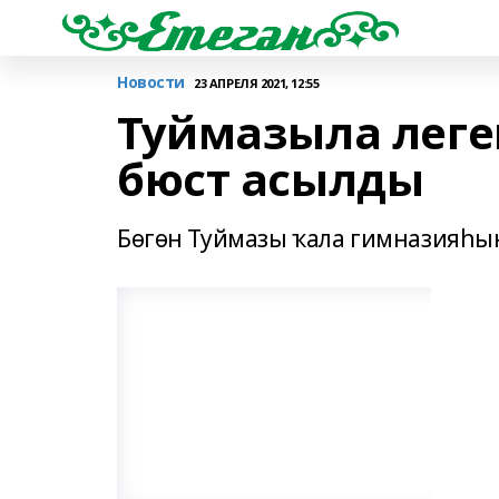
Новости
23 АПРЕЛЯ 2021, 12:55
Туймазыла лег
бюст асылды
Бөгөн Туймазы ҡала гимназияһы