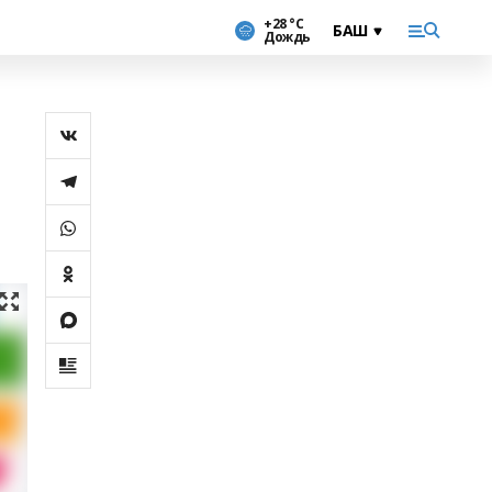
+28 °С
Дождь