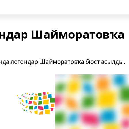
ендар Шайморатовҡа
нда легендар Шайморатовҡа бюст асылды.