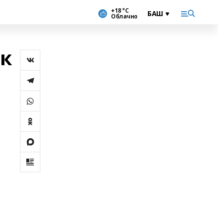
+18 °С
Облачно
ок