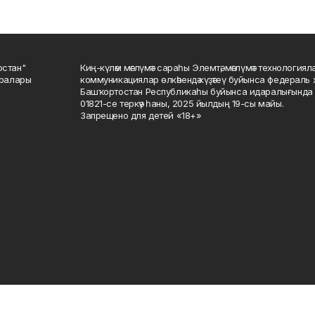
остан"
Киң-күләм мәғлүмәт сараһы Элемтә, мәғлүмәт технологиял
саралары
коммуникациялар өлкәһендә күҙәтеү буйынса федераль 
Башҡортостан Республикаһы буйынса идаралығында те
01821-се теркәү һаны, 2025 йылдың 19-сы майы.
Запрещено для детей «18+»