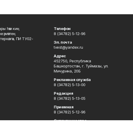
ары һәм киң
Телефон
хеҙмәттең
8 (34782) 5-12-96
ркәлгән, ПИ ТУ02-
Эл. почта
tvest@yandex.ru
Адрес
452750, Республика
Башкортостан, г. Туймазы, ул.
Мичурина, 20Б
Рекламная служба
8 (34782) 5-13-00
Редакция
8 (34782) 5-13-05
Приемная
8 (34782) 5-12-96
Сотрудничество
8 (34782) 5-13-05