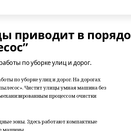
цы приводит в поряд
сос”
аботы по уборке улиц и дорог.
оты по уборке улиц и дорог. На дорогах
пылесос». Чистит улицы умная машина без
 механизированным процессом очистки
одные зоны. Здесь работают компактные
е машины.