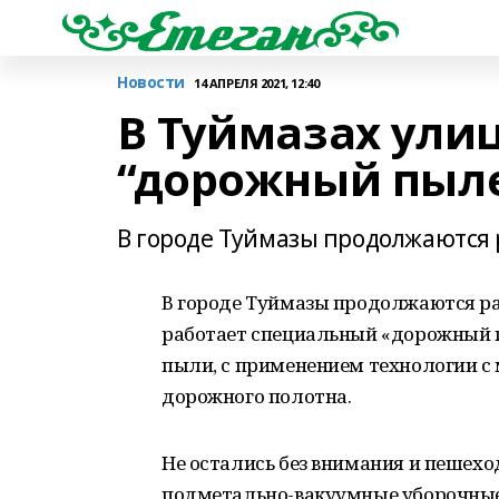
Новости
14 АПРЕЛЯ 2021, 12:40
В Туймазах ули
“дорожный пыле
В городе Туймазы продолжаются р
В городе Туймазы продолжаются раб
работает специальный «дорожный 
пыли, с применением технологии с
дорожного полотна.
Не остались без внимания и пешех
подметально-вакуумные уборочны