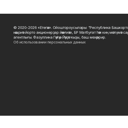
© 2020-2026 «Етегән». Ойоштороусылары: "Республика Башкорт
нәшриәт йорто акционерҙар йәмғиәте, БР Матбуғат һәм киң мәғлүмәт 
агентлығы. Фазуллина Гәүһәр Йәүҙәт ҡыҙы, баш мөхәррир.
Об использовании персональных данных