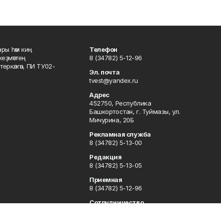
ары һәм киң
Телефон
хеҙмәттең
8 (34782) 5-12-96
ркәлгән, ПИ ТУ02-
Эл. почта
tvest@yandex.ru
Адрес
452750, Республика
Башкортостан, г. Туймазы, ул.
Мичурина, 20Б
Рекламная служба
8 (34782) 5-13-00
Редакция
8 (34782) 5-13-05
Приемная
8 (34782) 5-12-96
Сотрудничество
8 (34782) 5-13-05