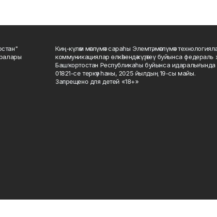
остан"
Киң-күләм мәғлүмәт сараһы Элемтә, мәғлүмәт технологиял
саралары
коммуникациялар өлкәһендә күҙәтеү буйынса федераль 
Башҡортостан Республикаһы буйынса идаралығында те
01821-се теркәү һаны, 2025 йылдың 19-сы майы.
Запрещено для детей «18+»