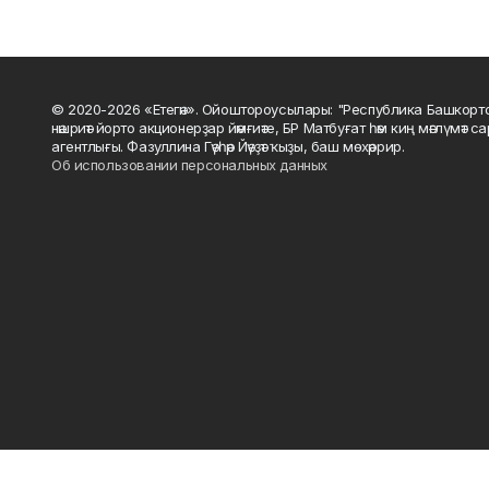
© 2020-2026 «Етегән». Ойоштороусылары: "Республика Башкорт
нәшриәт йорто акционерҙар йәмғиәте, БР Матбуғат һәм киң мәғлүмәт 
агентлығы. Фазуллина Гәүһәр Йәүҙәт ҡыҙы, баш мөхәррир.
Об использовании персональных данных