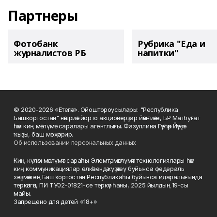
Партнеры
Фотобанк
Рубрика "Еда и
журналистов РБ
напитки"
© 2020-2026 «Етегән». Ойоштороусылары: "Республика
Башкортостан" нәшриәт йорто акционерҙар йәмғиәте, БР Матбуғат
һәм киң мәғлүмәт саралары агентлығы. Фазуллина Гәүһәр Йәүҙәт
ҡыҙы, баш мөхәррир.
Об использовании персональных данных
Киң-күләм мәғлүмәт сараһы Элемтә, мәғлүмәт технологиялары һәм
киң коммуникациялар өлкәһендә күҙәтеү буйынса федераль
хеҙмәттең Башҡортостан Республикаһы буйынса идаралығында
теркәлгән, ПИ ТУ02-01821-се теркәү һаны, 2025 йылдың 19-сы
майы.
Запрещено для детей «18+»