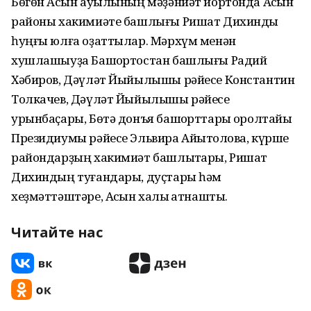
Бөгөн Асҡын ауылының мәҙәниәт йортонда Асҡын
районы хакимиәте башлығы Ришат Дихинды
һуңғы юлға оҙаттылар. Мәрхүм менән
хушлашыуҙа Башҡортостан башлығы Радий
Хәбиров, Дәүләт Йыйылышы рәйесе Константин
Толкачев, Дәүләт Йыйылышы рәйесе
урынбаҫары, Бөтә донъя башҡорттары ҡоролтайы
Президиумы рәйесе Эльвира Айытҡолова, күрше
райондарҙың хакимиәт башлыҡтары, Ришат
Дихиндың туғандары, дуҫтары һәм
хеҙмәттәштәре, Асҡын халҡы ҡатнашты.
Читайте нас