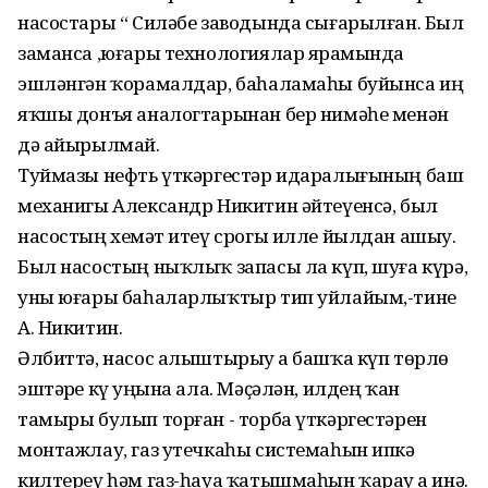
насостары “ Силәбе заводында сығарылған. Был
заманса ,юғары технологиялар ярҙамында
эшләнгән ҡорамалдар, баһаламаһы буйынса иң
яҡшы донъя аналогтарынан бер нимәһе менән
дә айырылмай.
Туймазы нефть үткәргестәр идаралығының баш
механигы Александр Никитин әйтеүенсә, был
насостың хеҙмәт итеү срогы илле йылдан ашыу.
Был насостың ныҡлыҡ запасы ла күп, шуға күрә,
уны юғары баһаларлыҡтыр тип уйлайым,-тине
А. Никитин.
Әлбиттә, насос алыштырыу ҙа башҡа күп төрлө
эштәрҙе күҙ уңына ала. Мәҫәлән, илдең ҡан
тамыры булып торған - торба үткәргестәрен
монтажлау, газ утечкаһы системаһын ипкә
килтереү һәм газ-һауа ҡатышмаһын ҡарау ҙа инә.