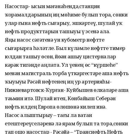
Насостар- ысын мәғәнәһендә,станция
ҡорамалдарының иң мөһиме булып тора, сөнки
улар ғына нефть сығарыу, эшкәртеү, шулай уҡ
нефть продукттарын ташыуҙы үҙ эсенә ала.
Яңы насос сәғәтенә ун кубометр нефтте
сығарырға һәләтле. Был күләмле нефтте тимер
юлдан ташыу өсөн, йөҙҙән ашыу цистерналар
кәрәк тигәнде аңлата. Ул үҙенең өс “күршеһе”
менән магистраль торба үткәргестәре аша нефть
ҡыуыуҙы Рәсәй нефтенең иң ҙур артерияһы-
Нижневартовск-Ҡурған- Куйбышев өлкәләре аша
тәьмин итә. Шулай итеп, Көнбайыш Себерҙән
нефть илдең Европа өлөшөнә килеп инә.
Насос алыштырыу – тағы ла ватан
етештереүселәренә лә ярҙам булып та тора,сөнки
тап ошо насостар - Рәсәйҙә – “Транснефть Нефть