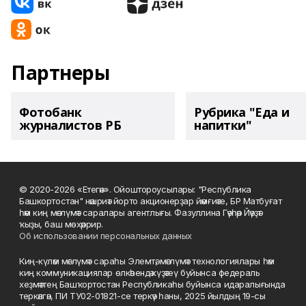
Партнеры
Фотобанк
Рубрика "Еда и
журналистов РБ
напитки"
© 2020-2026 «Етегән». Ойоштороусылары: "Республика
Башкортостан" нәшриәт йорто акционерҙар йәмғиәте, БР Матбуғат
һәм киң мәғлүмәт саралары агентлығы. Фазуллина Гәүһәр Йәүҙәт
ҡыҙы, баш мөхәррир.
Об использовании персональных данных
Киң-күләм мәғлүмәт сараһы Элемтә, мәғлүмәт технологиялары һәм
киң коммуникациялар өлкәһендә күҙәтеү буйынса федераль
хеҙмәттең Башҡортостан Республикаһы буйынса идаралығында
теркәлгән, ПИ ТУ02-01821-се теркәү һаны, 2025 йылдың 19-сы