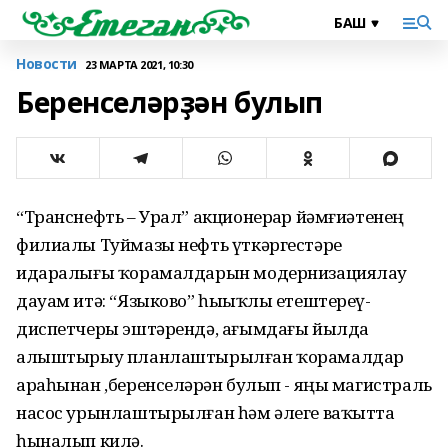
Новости
23 МАРТА 2021, 10:30
Беренселәрҙән булып
“Транснефть – Урал” акционерҙар йәмғиәтенең
филиалы Туймазы нефть үткәргестәре
идаралығы ҡорамалдарын модернизациялау
дауам итә: “Языково” һыҙыҡлы етештереү-
диспетчеры эштәрендә, ағымдағы йылда
алыштырыу планлаштырылған ҡорамалдар
араһынан ,беренселәрҙән булып - яңы магистраль
насос урынлаштырылған һәм әлеге ваҡытта
һыналып килә.