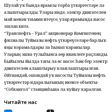
Шулай уҡ бында ярҙамсы торба үткәргестәре лә
алыштырылды. Улары инде, электр двигателен
май менән тәьмин итеүсе, улар ярҙамында насос
эшләп китә.
“Транснефть – Урал” акционерҙар йәмғиәтенең
филиалы Туймазы нефть үткәреүселәре барлыҡ
яңы ҡорамалдарҙы ла һынап ҡаранылар.
Уларҙың эшкә тулыһынса әҙер икәнлеге раҫланды.
Быйылғы йылда тағы ла өс насос һәм бер электр
двигателен алыштырыу планлаштырылған.
Әйткәндәй, ошондай уҡ насосты Туймазы нефть
үткәргестәр идаралығының икенсе объекты-
“Собханғол” станцияһына ла ҡуйыу ҡаралған.
Читайте нас