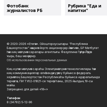
Фотобанк
Рубрика "Еда и
журналистов РБ
напитки"
© 2020-2026 «Етегән». Ойоштороусылары: "Республика
Башкортостан" нәшриәт йорто акционерҙар йәмғиәте, БР Матбуғат
һәм киң мәғлүмәт саралары агентлығы. Фазуллина Гәүһәр Йәүҙәт
ҡыҙы, баш мөхәррир.
Об использовании персональных данных
Киң-күләм мәғлүмәт сараһы Элемтә, мәғлүмәт технологиялары һәм
киң коммуникациялар өлкәһендә күҙәтеү буйынса федераль
хеҙмәттең Башҡортостан Республикаһы буйынса идаралығында
теркәлгән, ПИ ТУ02-01821-се теркәү һаны, 2025 йылдың 19-сы
майы.
Запрещено для детей «18+»
Телефон
8 (34782) 5-12-96