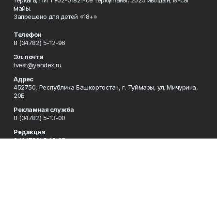
майы.
Запрещено для детей «18+»
Телефон
8 (34782) 5-12-96
Эл. почта
tvest@yandex.ru
Адрес
452750, Республика Башкортостан, г. Туймазы, ул. Мичурина,
20Б
Рекламная служба
8 (34782) 5-13-00
Редакция
8 (34782) 5-13-05
Приемная
8 (34782) 5-12-96
Сотрудничество
8 (34782) 5-13-05
Отдел кадров
8 (34782) 5-12-96