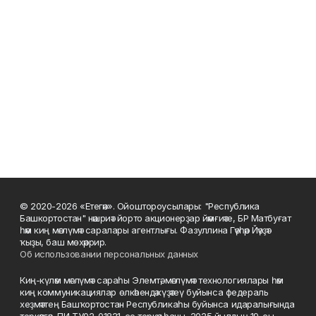
© 2020-2026 «Етегән». Ойоштороусылары: "Республика
Башкортостан" нәшриәт йорто акционерҙар йәмғиәте, БР Матбуғат
һәм киң мәғлүмәт саралары агентлығы. Фазуллина Гәүһәр Йәүҙәт
ҡыҙы, баш мөхәррир.
Об использовании персональных данных
Киң-күләм мәғлүмәт сараһы Элемтә, мәғлүмәт технологиялары һәм
киң коммуникациялар өлкәһендә күҙәтеү буйынса федераль
хеҙмәттең Башҡортостан Республикаһы буйынса идаралығында
теркәлгән, ПИ ТУ02-01821-се теркәү һаны, 2025 йылдың 19-сы