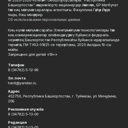
© 2020-2026 «Етегән». Ойоштороусылары: "Республика
Башкортостан" нәшриәт йорто акционерҙар йәмғиәте, БР Матбуғат
һәм киң мәғлүмәт саралары агентлығы. Фазуллина Гәүһәр Йәүҙәт
ҡыҙы, баш мөхәррир.
Об использовании персональных данных
Киң-күләм мәғлүмәт сараһы Элемтә, мәғлүмәт технологиялары һәм
киң коммуникациялар өлкәһендә күҙәтеү буйынса федераль
хеҙмәттең Башҡортостан Республикаһы буйынса идаралығында
теркәлгән, ПИ ТУ02-01821-се теркәү һаны, 2025 йылдың 19-сы
майы.
Запрещено для детей «18+»
Телефон
8 (34782) 5-12-96
Эл. почта
tvest@yandex.ru
Адрес
452750, Республика Башкортостан, г. Туймазы, ул. Мичурина,
20Б
Рекламная служба
8 (34782) 5-13-00
Редакция
8 (34782) 5-13-05