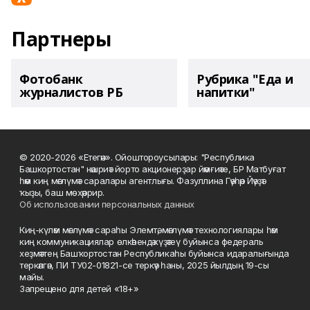
Партнеры
Фотобанк
Рубрика "Еда и
журналистов РБ
напитки"
© 2020-2026 «Етегән». Ойоштороусылары: "Республика
Башкортостан" нәшриәт йорто акционерҙар йәмғиәте, БР Матбуғат
һәм киң мәғлүмәт саралары агентлығы. Фазуллина Гәүһәр Йәүҙәт
ҡыҙы, баш мөхәррир.
Об использовании персональных данных
Киң-күләм мәғлүмәт сараһы Элемтә, мәғлүмәт технологиялары һәм
киң коммуникациялар өлкәһендә күҙәтеү буйынса федераль
хеҙмәттең Башҡортостан Республикаһы буйынса идаралығында
теркәлгән, ПИ ТУ02-01821-се теркәү һаны, 2025 йылдың 19-сы
майы.
Запрещено для детей «18+»