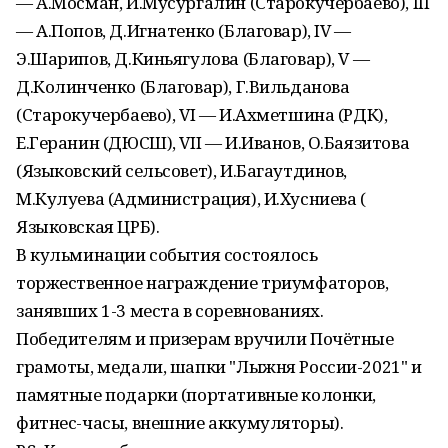
— А.Мосман, И.Мусургалин (Старокучербаево), III
— А.Попов, Д.Игнатенко (Благовар), IV —
Э.Шарипов, Д.Киньягулова (Благовар), V —
Д.Колинченко (Благовар), Г.Вильданова
(Старокучербаево), VI — И.Ахметшина (РДК),
Е.Геранин (ДЮСШ), VII — И.Иванов, О.Баязитова
(Языковский сельсовет), И.Багаутдинов,
М.Кулуева (Администрация), И.Хусниева (
Языковская ЦРБ).
В кульминации события состоялось
торжественное награждение триумфаторов,
занявших 1-3 места в соревнованиях.
Победителям и призерам вручили Почётные
грамоты, медали, шапки "Лыжня России-2021" и
памятные подарки (портативные колонки,
фитнес-часы, внешние аккумуляторы).