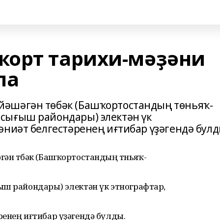
ҡорт тарихи-мәҙәни
ла
әшәгән төбәк (Башҡортостандың төньяҡ-
сығыш райондары) электән үк
әниәт белгестәренең иғтибар үҙәгендә булд
ән төбәк (Башҡортостандың төньяҡ-
ыш райондары) электән үк этнографтар,
енең иғтибар үҙәгендә булды.