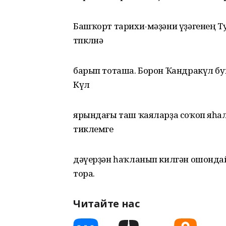
Башҡорт тарихи-мәҙәни үҙәгенең 
төпкөлөнә
барып тоташа. Борон Ҡандракүл б
Күл
ярындағы таш ҡаяларҙа соҡоп яһа
тиклемге
дәүерҙән һаҡланып килгән ошонда
тора.
Читайте нас