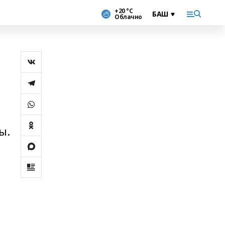
+20 °С
Облачно
ы.