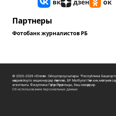
Партнеры
Фотобанк журналистов РБ
© 2020-2026 «Етегән». Ойоштороусылары: "Республика Башкорт
нәшриәт йорто акционерҙар йәмғиәте, БР Матбуғат һәм киң мәғлүмәт 
агентлығы. Фазуллина Гәүһәр Йәүҙәт ҡыҙы, баш мөхәррир.
Об использовании персональных данных