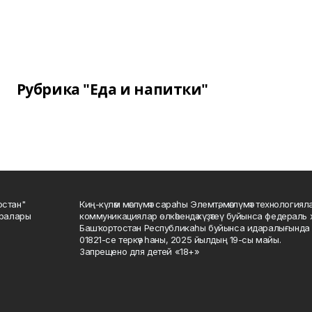
Рубрика "Еда и напитки"
остан"
Киң-күләм мәғлүмәт сараһы Элемтә, мәғлүмәт технологиял
саралары
коммуникациялар өлкәһендә күҙәтеү буйынса федераль 
Башҡортостан Республикаһы буйынса идаралығында те
01821-се теркәү һаны, 2025 йылдың 19-сы майы.
Запрещено для детей «18+»