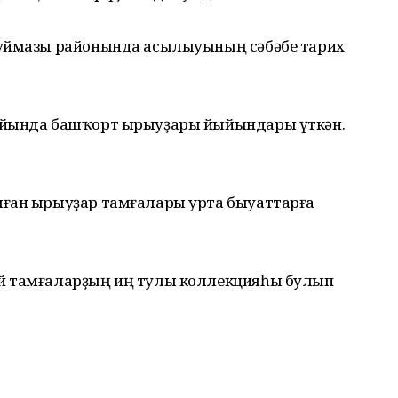
Туймазы районында асылыуының сәбәбе тарих
уйында башҡорт ырыуҙары йыйындары үткән.
лған ырыуҙар тамғалары урта быуаттарға
й тамғаларҙың иң тулы коллекцияһы булып