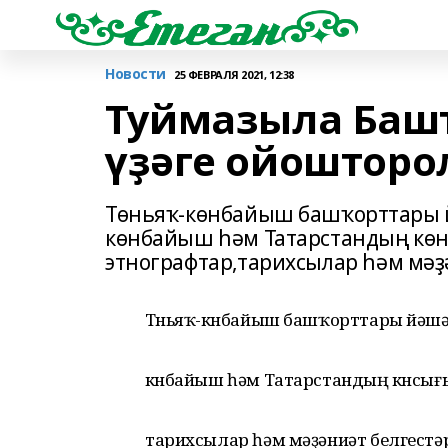
Новости
25 ФЕВРАЛЯ 2021, 12:38
Туймазыла Баш
үҙәге ойошторо
Төньяҡ-көнбайыш башҡорттары й
көнбайыш һәм Татарстандың көн
этнографтар,тарихсылар һәм мәҙ
Төньяҡ-көнбайыш башҡорттары йәшәг
көнбайыш һәм Татарстандың көнсығ
тарихсылар һәм мәҙәниәт белгестәр