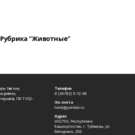
Рубрика "Животные"
ары һәм киң
Телефон
хеҙмәттең
8 (34782) 5-12-96
ркәлгән, ПИ ТУ02-
Эл. почта
tvest@yandex.ru
Адрес
452750, Республика
Башкортостан, г. Туймазы, ул.
Мичурина, 20Б