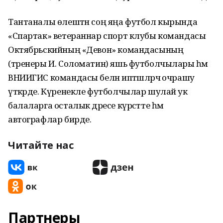
Тантаналы өлештән соң яңа футбол кырында
«Спартак» ветераннар спорт клубы командасы
Октябрьскийның «Девон» командасының
(тренеры И. Соломатин) яшь футболчылары һәм
ВНИИГИС командасы белән иптәшләрчә очрашу
үткәрде. Күренекле футболчылар шулай ук
балаларга осталык дәресе күрсәтте һәм
автографлар бирде.
Читайте нас
Партнеры