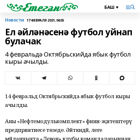
Новости
17 ФЕВРАЛЯ 2021, 06:55
Ел әйләнәсенә футбол уйнап
булачак
4 февральдә Октябрьскийда ябык футбол
кыры ачылды.
14 февральдә Октябрьскийда ябык футбол кыры
ачылды.
Аны «Нефтемодулькомплект» фәнни-җитештерү
предприятиесе төзеде. Әйткәндәй, әлеге
мәйданчыкта «Девон» клубы командаларыннан