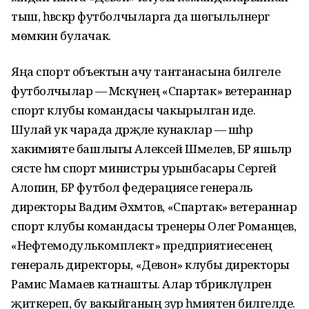
тыш, һәвәскәр футболчыларга да шөгыльләнергә
мөмкин булачак.
Яңа спорт объектын ачу тантанасына билгеле
футболчылар — Мәскәүнең «Спартак» ветераннар
спорт клубы командасы чакырылган иде.
Шулай ук чарада дәрәҗәле кунаклар — шәһәр
хакимияте башлыгы Алексей Шмелев, БР яшьләр
сәясәте һәм спорт министры урынбасары Сергей
Алопин, БР футбол федерациясе генераль
директоры Вадим Әхмәтов, «Спартак» ветераннар
спорт клубы командасы тренеры Олег Романцев,
«Нефтемодулькомплект» предприятиесенең
генераль директоры, «Девон» клубы директоры
Рамис Мамаев катнашты. Алар тәбрикләүләрен
җиткереп, бу вакыйганың зур әһәмиятен билгеләде.