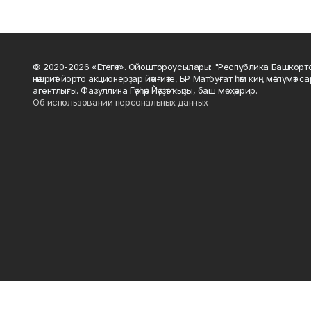
© 2020-2026 «Етегән». Ойоштороусылары: "Республика Башкорт
нәшриәт йорто акционерҙар йәмғиәте, БР Матбуғат һәм киң мәғлүмәт 
агентлығы. Фазуллина Гәүһәр Йәүҙәт ҡыҙы, баш мөхәррир.
Об использовании персональных данных