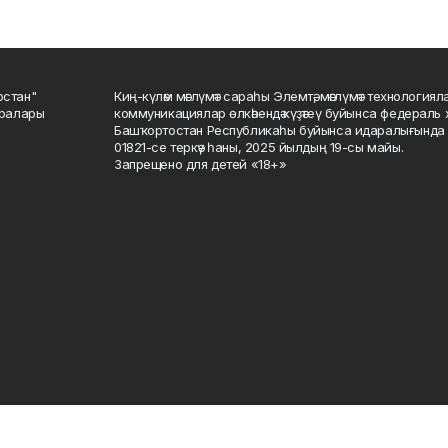
остан"
Киң-күләм мәғлүмәт сараһы Элемтә, мәғлүмәт технологиял
саралары
коммуникациялар өлкәһендә күҙәтеү буйынса федераль 
Башҡортостан Республикаһы буйынса идаралығында те
01821-се теркәү һаны, 2025 йылдың 19-сы майы.
Запрещено для детей «18+»