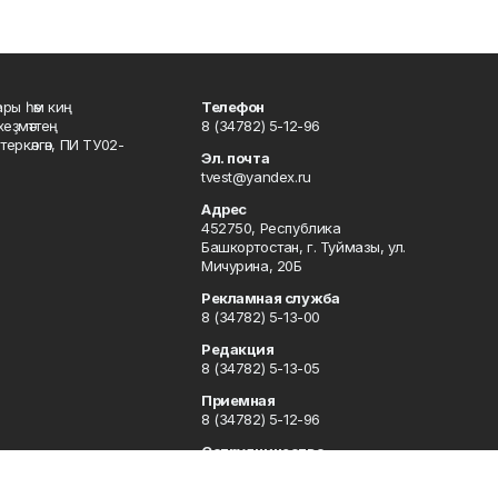
ары һәм киң
Телефон
хеҙмәттең
8 (34782) 5-12-96
ркәлгән, ПИ ТУ02-
Эл. почта
tvest@yandex.ru
Адрес
452750, Республика
Башкортостан, г. Туймазы, ул.
Мичурина, 20Б
Рекламная служба
8 (34782) 5-13-00
Редакция
8 (34782) 5-13-05
Приемная
8 (34782) 5-12-96
Сотрудничество
8 (34782) 5-13-05