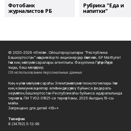
Фотобанк
Рубрика "Еда и
журналистов РБ
напитки"
© 2020-2026 «Етегән». Ойоштороусылары: "Республика
Башкортостан" нәшриәт йорто акционерҙар йәмғиәте, БР Матбуғат
һәм киң мәғлүмәт саралары агентлығы. Фазуллина Гәүһәр Йәүҙәт
ҡыҙы, баш мөхәррир.
Об использовании персональных данных
Киң-күләм мәғлүмәт сараһы Элемтә, мәғлүмәт технологиялары һәм
киң коммуникациялар өлкәһендә күҙәтеү буйынса федераль
хеҙмәттең Башҡортостан Республикаһы буйынса идаралығында
теркәлгән, ПИ ТУ02-01821-се теркәү һаны, 2025 йылдың 19-сы
майы.
Запрещено для детей «18+»
Телефон
8 (34782) 5-12-96