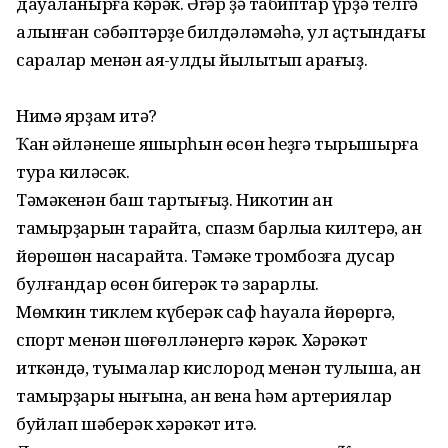
дауаланырға кәрәк. Әгәр ҙә табиптар үрҙә телгә
алынған сәбәптәрҙе билдәләмәһә, ҡул аҫтындағы
саралар менән аяҡ-ҡулды йылытып ҡарағыҙ.
Нимә ярҙам итә?
Ҡан әйләнеше яҡшырһын өсөн һеҙгә тырышырға
тура киләсәк.
Тәмәкенән баш тартығыҙ. Никотин ҡан
тамырҙарын тарайта, спазм барлыҡҡа килтерә, ҡан
йөрөшөн насарайта. Тәмәке тромбозға дусар
булғандар өсөн бигерәк тә зарарлы.
Мөмкин тиклем күберәк саф һауала йөрөргә,
спорт менән шөғөлләнергә кәрәк. Хәрәкәт
иткәндә, туҡымалар кислород менән тулыша, ҡан
тамырҙары нығына, ҡан вена һәм артериялар
буйлап шәберәк хәрәкәт итә.