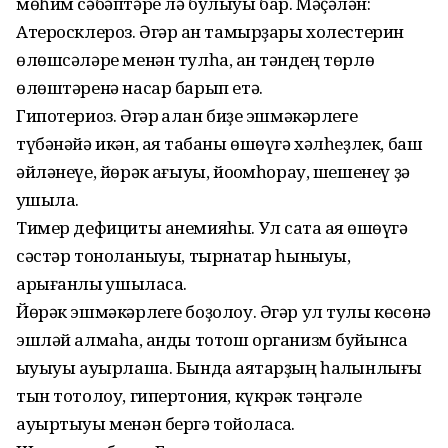
мөһим сәбәптәре лә булыуы бар. Мәҫәлән:
Атеросклероз. Әгәр ҡан тамырҙары холестерин
өлөшсәләре менән тулһа, ҡан тәндең төрлө
өлөштәренә насар барып етә.
Гипотериоз. Әгәр ҡалҡан биҙе эшмәкәрлеге
түбәнәйә икән, аяҡ табаны өшөүгә хәлһеҙлек, баш
әйләнеүе, йөрәк ҡағыуы, йоҡомһорау, шешенеү ҙә
ҡушыла.
Тимер дефициты анемияһы. Ул саҡта аяҡ өшөүгә
сәстәр тоноҡланыуы, тырнаҡтар һыныуы,
арығанлыҡ ҡушыласаҡ.
Йөрәк эшмәкәрлеге боҙолоу. Әгәр ул тулы көсөнә
эшләй алмаһа, ҡанды тотош организм буйынса
ҡыуыуы ауырлаша. Бында аяҡтарҙың һалҡынлығы
тын тотолоу, гипертония, күкрәк тәңгәле
ауыртыуы менән бергә тойоласаҡ.