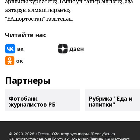
ҡаршылыҡ күрһәтегеҙ. Быны ун тапҡыр эшләгеҙ, аҙаҡ
аяҡтарҙы алмаштырығыҙ.
"БАшҡортостан" гәзитенән.
Читайте нас
Партнеры
Фотобанк
Рубрика "Еда и
журналистов РБ
напитки"
© 2020-2026 «Етегән». Ойоштороусылары: "Республика
Башкортостан" нәшриәт йорто акционерҙар йәмғиәте, БР Матбуғат