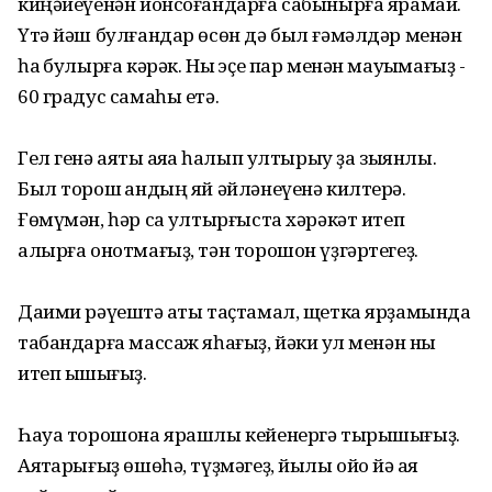
киңәйеүенән йонсоғандарға сабынырға ярамай.
Үтә йәш булғандар өсөн дә был ғәмәлдәр менән
һаҡ булырға кәрәк. Ныҡ эҫе пар менән мауыҡмағыҙ -
60 градус самаһы етә.
Гел генә аяҡты аяҡҡа һалып ултырыу ҙа зыянлы.
Был торош ҡандың яй әйләнеүенә килтерә.
Ғөмүмән, һәр саҡ ултырғыста хәрәкәт итеп
алырға онотмағыҙ, тән торошон үҙгәртегеҙ.
Даими рәүештә ҡаты таҫтамал, щетка ярҙамында
табандарға массаж яһағыҙ, йәки ҡул менән ныҡ
итеп ышҡығыҙ.
Һауа торошона ярашлы кейенергә тырышығыҙ.
Аяҡтарығыҙ өшөһә, түҙмәгеҙ, йылы ойоҡ йә аяҡ