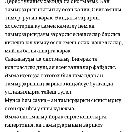
Дөрөҫ туҡланыу хаҡында ла онотмағыҙ. Ҡан
тамырҙарын нығытыу өсөн калий, С витамины,
тимер, рутин кәрәк. Ә ҡандағы зарарлы
холестерин күләмен кәметеү һәм ҡан
тамырҙарындағы зарарлы өлөшсәләр барлыҡҡа
килеүгә юл ҡуймау өсөн емеш-еләк, йәшелсәләр,
майлы балыҡ ашарға кәрәк.
Сынығыуҙы ла онотмағыҙ. Бигерәк тә
контрастлы душ, аяҡ өсөн ванналар файҙалы.
Әммә иҫегеҙҙә тотоғоҙ: был ғәмәлдәр ҡан
тамырҙарының варикоз киңәйеүе булғанда
ҡулланылырға тейеш түгел.
Мунса һәм сауна – ҡан тамырҙарын сыныҡтырыу
өсөн ярайһы уҡ яҡшы күнекмә.
Әммә онотмағыҙ: йөрәк сирле кешеләргә,
гипертония, ҡан тамырҙарының варикоз