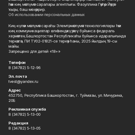
һәм киң мәғлүмәт саралары агентлығы. Фазуллина Гәүһәр Йәүҙәт
ҡыҙы, баш мөхәррир.
Об использовании персональных данных
Киң-күләм мәғлүмәт сараһы Элемтә, мәғлүмәт технологиялары һәм
киң коммуникациялар өлкәһендә күҙәтеү буйынса федераль
хеҙмәттең Башҡортостан Республикаһы буйынса идаралығында
теркәлгән, ПИ ТУ02-01821-се теркәү һаны, 2025 йылдың 19-сы
майы.
Запрещено для детей «18+»
Телефон
8 (34782) 5-12-96
Эл. почта
tvest@yandex.ru
Адрес
452750, Республика Башкортостан, г. Туймазы, ул. Мичурина,
20Б
Рекламная служба
8 (34782) 5-13-00
Редакция
8 (34782) 5-13-05