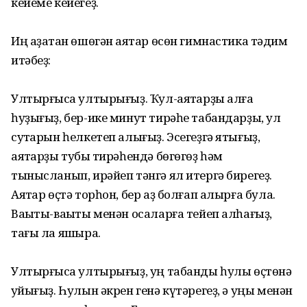
кейеме кейегеҙ.
Иң аҙаҡтан өшөгән аяҡтар өсөн гимнастика тәҡдим
итәбеҙ:
Ултырғысҡа ултырығыҙ. Ҡул-аяҡтарҙы алға
һуҙығыҙ, бер-ике минут тирәһе табандарҙы, ҡул
суҡтарын һелкетеп алығыҙ. Эсегеҙгә ятығыҙ,
аяҡтарҙы тубыҡ тирәһендә бөгөгөҙ һәм
тынысланып, ирәйеп тәнгә ял итергә бирегеҙ.
Аяҡтар өҫтә торһон, бер аҙ болғап алырға була.
Ваҡыты-ваҡыты менән осаларға тейеп алһағыҙ,
тағы ла яҡшыраҡ.
Ултырғысҡа ултырығыҙ, уң табанды һулы өҫтөнә
ҡуйығыҙ. Һулын әкрен генә күтәрегеҙ, ә уңы менән