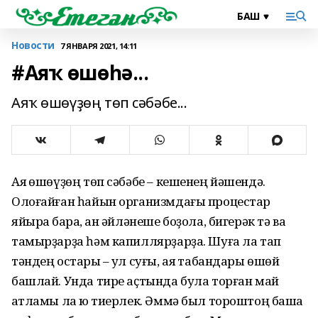
Новости
7 ЯНВАРЯ 2021, 14:11
#Аяҡ өшөһә...
Аяҡ өшөүҙөң төп сәбәбе...
Аяҡ өшөүҙөң төп сәбәбе – кешенең йәшендә.
Олоғайған һайын организмдағы процестар
яйыраҡ бара, ҡан әйләнеше боҙола, бигерәк тә ваҡ
тамырҙарҙа һәм капиллярҙарҙа. Шуға ла тап
тәндең остары – ҡул суғы, аяҡ табандары өшөй
башлай. Унда тире аҫтында була торған май
ҡатламы ла юҡ тиерлек. Әммә был тороштоң башҡа