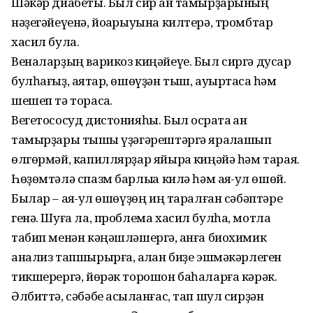
Шәкәр диабеты. Был сир ҡан тамырҙарының
нәҙегәйеүенә, йоҡарыуына килтерә, тромбтар
хасил була.
Веналарҙың варикоз киңәйеүе. Был сиргә дусар
булһағыҙ, аяҡтар, өшөүҙән тыш, ауыртасаҡ һәм
шешеп тә торасаҡ.
Вегетососуд дистонияһы. Был осраҡта ҡан
тамырҙары тышҡы үҙәгәрештәргә яраҡлашып
өлгөрмәй, капиллярҙар яйыраҡ киңәйә һәм тарая.
Һөҙөмтәлә спазм барлыҡҡа килә һәм аяҡ-ҡул өшөй.
Былар – аяҡ-ҡул өшөүҙөң иң таралған сәбәптәре
генә. Шуға ла, проблема хасил булһа, мотлаҡ
табип менән кәңәшләшергә, ҡанға биохимик
анализ тапшырырға, ҡалҡан биҙе эшмәкәрлеген
тикшерергә, йөрәк торошон баһаларға кәрәк.
Әлбиттә, сәбәбе асыҡланғас, тап шул сирҙән