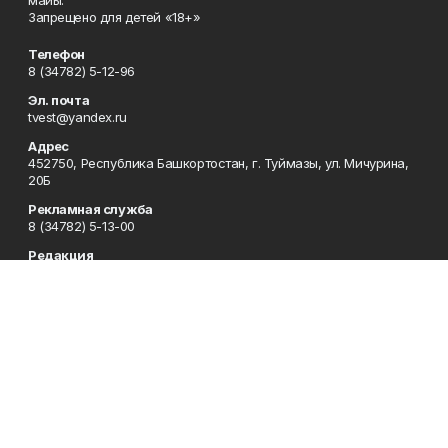
Запрещено для детей «18+»
Телефон
8 (34782) 5-12-96
Эл. почта
tvest@yandex.ru
Адрес
452750, Республика Башкортостан, г. Туймазы, ул. Мичурина,
20Б
Рекламная служба
8 (34782) 5-13-00
Редакция
8 (34782) 5-13-05
Приемная
8 (34782) 5-12-96
Сотрудничество
8 (34782) 5-13-05
Отдел кадров
8 (34782) 5-12-96