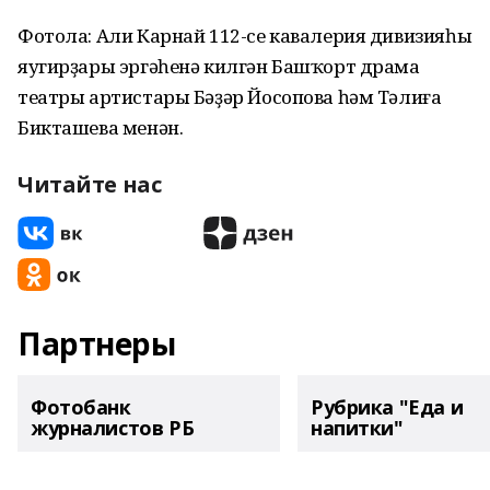
Фотола: Али Карнай 112-се кавалерия дивизияһы
яугирҙары эргәһенә килгән Башҡорт драма
театры артистары Бәҙәр Йосопова һәм Тәлиға
Бикташева менән.
Читайте нас
Партнеры
Фотобанк
Рубрика "Еда и
журналистов РБ
напитки"