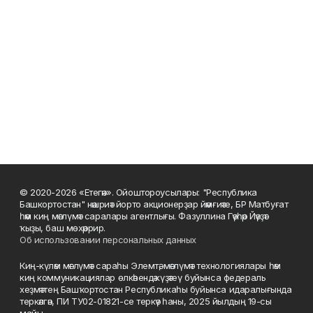
© 2020-2026 «Етегән». Ойоштороусылары: "Республика
Башкортостан" нәшриәт йорто акционерҙар йәмғиәте, БР Матбуғат
һәм киң мәғлүмәт саралары агентлығы. Фазуллина Гәүһәр Йәүҙәт
ҡыҙы, баш мөхәррир.
Об использовании персональных данных
Киң-күләм мәғлүмәт сараһы Элемтә, мәғлүмәт технологиялары һәм
киң коммуникациялар өлкәһендә күҙәтеү буйынса федераль
хеҙмәттең Башҡортостан Республикаһы буйынса идаралығында
теркәлгән, ПИ ТУ02-01821-се теркәү һаны, 2025 йылдың 19-сы
майы.