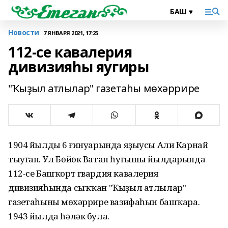
Новости
7 ЯНВАРЯ 2021, 17:25
112-се кавалерия
дивизияһы яугиры
"Ҡыҙыл атлылар" газетаһы мөхәррире
1904 йылдың 6 ғинуарында яҙыусы Али Карнай
тыуған. Ул Бөйөк Ватан һуғышы йылдарында
112-се Башҡорт гвардия кавалерия
дивизияһында сыҡҡан "Ҡыҙыл атлылар"
газетаһының мөхәррире вазифаһын башҡара.
1943 йылда һәләк була.