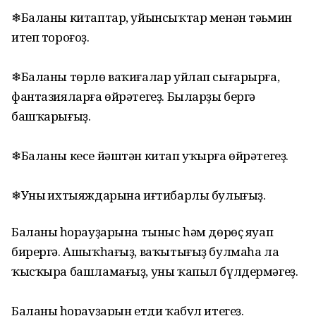
❄Баланы китаптар, уйынсыҡтар менән тәьмин
итеп тороғоҙ.
❄Баланы төрлө ваҡиғалар уйлап сығарырға,
фантазияларға өйрәтегеҙ. Быларҙы бергә
башҡарығыҙ.
❄Баланы кесе йәштән китап уҡырға өйрәтегеҙ.
❄Уның ихтыяждарына иғтибарлы булығыҙ.
Баланың һорауҙарына тыныс һәм дөрөҫ яуап
бирергә. Ашыҡһағыҙ, ваҡытығыҙ булмаһа ла
ҡысҡыра башламағыҙ, уны ҡапыл бүлдермәгеҙ.
Баланың һорауҙарын етди ҡабул итегеҙ.