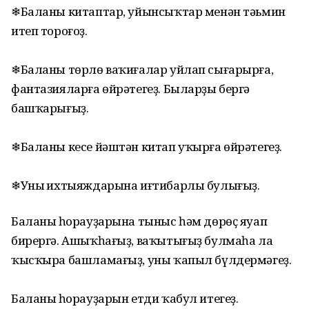
❄Баланы китаптар, уйынсыҡтар менән тәьмин
итеп тороғоҙ.
❄Баланы төрлө ваҡиғалар уйлап сығарырға,
фантазияларға өйрәтегеҙ. Быларҙы бергә
башҡарығыҙ.
❄Баланы кесе йәштән китап уҡырға өйрәтегеҙ.
❄Уның ихтыяждарына иғтибарлы булығыҙ.
Баланың һорауҙарына тыныс һәм дөрөҫ яуап
бирергә. Ашыҡһағыҙ, ваҡытығыҙ булмаһа ла
ҡысҡыра башламағыҙ, уны ҡапыл бүлдермәгеҙ.
Баланың һорауҙарын етди ҡабул итегеҙ.