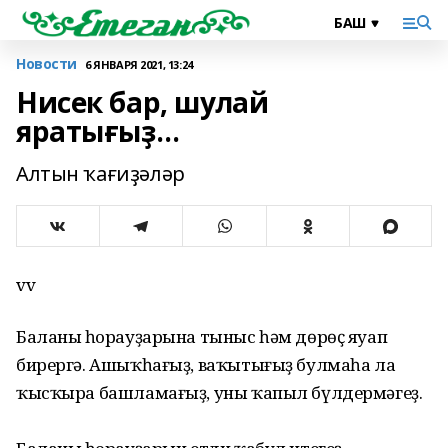
Новости
6 ЯНВАРЯ 2021, 13:24
Нисек бар, шулай
яратығыҙ…
Алтын ҡағиҙәләр
vv
Баланың һорауҙарына тыныс һәм дөрөҫ яуап
бирергә. Ашыҡһағыҙ, ваҡытығыҙ булмаһа ла
ҡысҡыра башламағыҙ, уны ҡапыл бүлдермәгеҙ.