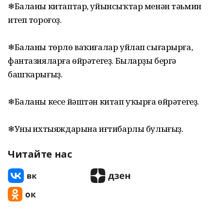
❄Баланы китаптар, уйынсыҡтар менән тәьмин
итеп тороғоҙ.
❄Баланы төрлө ваҡиғалар уйлап сығарырға,
фантазияларға өйрәтегеҙ. Быларҙы бергә
башҡарығыҙ.
❄Баланы кесе йәштән китап уҡырға өйрәтегеҙ.
❄Уның ихтыяждарына иғтибарлы булығыҙ.
Читайте нас