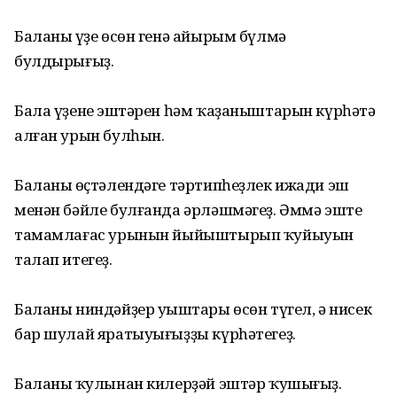
Баланың үҙе өсөн генә айырым бүлмә
булдырығыҙ.
Бала үҙенең эштәрен һәм ҡаҙаныштарын күрһәтә
алған урын булһын.
Баланың өҫтәлендәге тәртипһеҙлек ижади эш
менән бәйле булғанда әрләшмәгеҙ. Әммә эште
тамамлағас урынын йыйыштырып ҡуйыуын
талап итегеҙ.
Баланы ниндәйҙер уңыштары өсөн түгел, ә нисек
бар шулай яратыуығыҙҙы күрһәтегеҙ.
Баланың ҡулынан килерҙәй эштәр ҡушығыҙ.