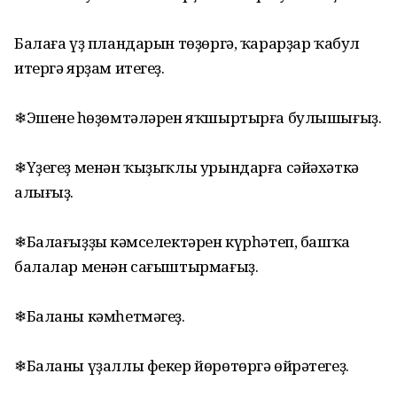
Балаға үҙ пландарын төҙөргә, ҡарарҙар ҡабул
итергә ярҙам итегеҙ.
❄Эшенең һөҙөмтәләрен яҡшыртырға булышығыҙ.
❄Үҙегеҙ менән ҡыҙыҡлы урындарға сәйәхәткә
алығыҙ.
❄Балағыҙҙың кәмселектәрен күрһәтеп, башҡа
балалар менән сағыштырмағыҙ.
❄Баланы кәмһетмәгеҙ.
❄Баланы үҙаллы фекер йөрөтөргә өйрәтегеҙ.