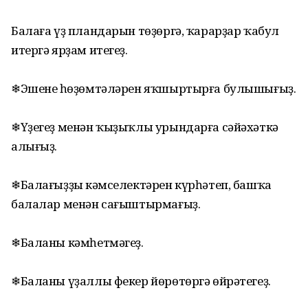
Балаға үҙ пландарын төҙөргә, ҡарарҙар ҡабул
итергә ярҙам итегеҙ.
❄Эшенең һөҙөмтәләрен яҡшыртырға булышығыҙ.
❄Үҙегеҙ менән ҡыҙыҡлы урындарға сәйәхәткә
алығыҙ.
❄Балағыҙҙың кәмселектәрен күрһәтеп, башҡа
балалар менән сағыштырмағыҙ.
❄Баланы кәмһетмәгеҙ.
❄Баланы үҙаллы фекер йөрөтөргә өйрәтегеҙ.