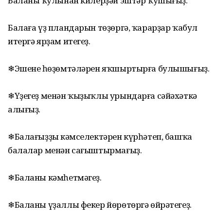
Баланың ҡулынан килерҙәй эштәр ҡушығыҙ.
Балаға үҙ пландарын төҙөргә, ҡарарҙар ҡабул
итергә ярҙам итегеҙ.
❄Эшенең һөҙөмтәләрен яҡшыртырға булышығыҙ.
❄Үҙегеҙ менән ҡыҙыҡлы урындарға сәйәхәткә
алығыҙ.
❄Балағыҙҙың кәмселектәрен күрһәтеп, башҡа
балалар менән сағыштырмағыҙ.
❄Баланы кәмһетмәгеҙ.
❄Баланы үҙаллы фекер йөрөтөргә өйрәтегеҙ.