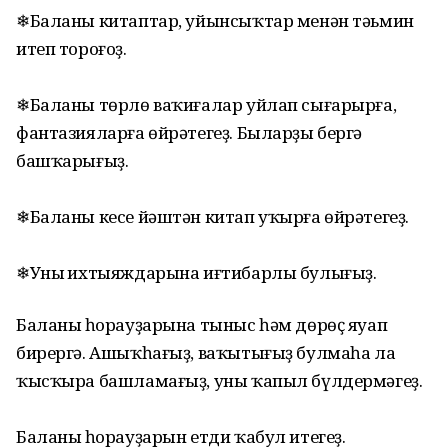
❄Баланы китаптар, уйынсыҡтар менән тәьмин
итеп тороғоҙ.
❄Баланы төрлө ваҡиғалар уйлап сығарырға,
фантазияларға өйрәтегеҙ. Быларҙы бергә
башҡарығыҙ.
❄Баланы кесе йәштән китап уҡырға өйрәтегеҙ.
❄Уның ихтыяждарына иғтибарлы булығыҙ.
Баланың һорауҙарына тыныс һәм дөрөҫ яуап
бирергә. Ашыҡһағыҙ, ваҡытығыҙ булмаһа ла
ҡысҡыра башламағыҙ, уны ҡапыл бүлдермәгеҙ.
Баланың һорауҙарын етди ҡабул итегеҙ.