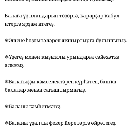
Балаға үҙ пландарын төҙөргә, ҡарарҙар ҡабул
итергә ярҙам итегеҙ.
❄Эшенең һөҙөмтәләрен яҡшыртырға булышығыҙ.
❄Үҙегеҙ менән ҡыҙыҡлы урындарға сәйәхәткә
алығыҙ.
❄Балағыҙҙың кәмселектәрен күрһәтеп, башҡа
балалар менән сағыштырмағыҙ.
❄Баланы кәмһетмәгеҙ.
❄Баланы үҙаллы фекер йөрөтөргә өйрәтегеҙ.