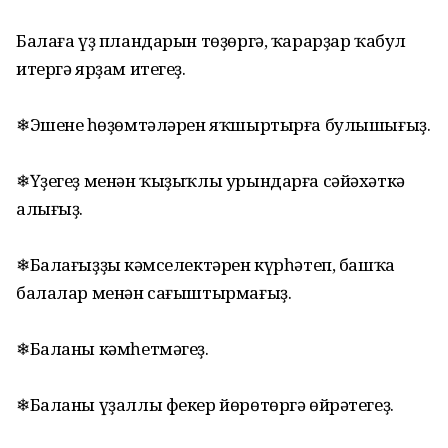
Балаға үҙ пландарын төҙөргә, ҡарарҙар ҡабул
итергә ярҙам итегеҙ.
❄Эшенең һөҙөмтәләрен яҡшыртырға булышығыҙ.
❄Үҙегеҙ менән ҡыҙыҡлы урындарға сәйәхәткә
алығыҙ.
❄Балағыҙҙың кәмселектәрен күрһәтеп, башҡа
балалар менән сағыштырмағыҙ.
❄Баланы кәмһетмәгеҙ.
❄Баланы үҙаллы фекер йөрөтөргә өйрәтегеҙ.