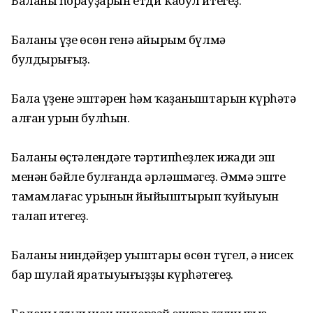
Баланың һорауҙарын етди ҡабул итегеҙ.
Баланың үҙе өсөн генә айырым бүлмә
булдырығыҙ.
Бала үҙенең эштәрен һәм ҡаҙаныштарын күрһәтә
алған урын булһын.
Баланың өҫтәлендәге тәртипһеҙлек ижади эш
менән бәйле булғанда әрләшмәгеҙ. Әммә эште
тамамлағас урынын йыйыштырып ҡуйыуын
талап итегеҙ.
Баланы ниндәйҙер уңыштары өсөн түгел, ә нисек
бар шулай яратыуығыҙҙы күрһәтегеҙ.