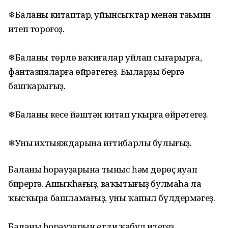
❄Баланы китаптар, уйынсыҡтар менән тәьмин
итеп тороғоҙ.
❄Баланы төрлө ваҡиғалар уйлап сығарырға,
фантазияларға өйрәтегеҙ. Быларҙы бергә
башҡарығыҙ.
❄Баланы кесе йәштән китап уҡырға өйрәтегеҙ.
❄Уның ихтыяждарына иғтибарлы булығыҙ.
Баланың һорауҙарына тыныс һәм дөрөҫ яуап
бирергә. Ашыҡһағыҙ, ваҡытығыҙ булмаһа ла
ҡысҡыра башламағыҙ, уны ҡапыл бүлдермәгеҙ.
Баланың һорауҙарын етди ҡабул итегеҙ.