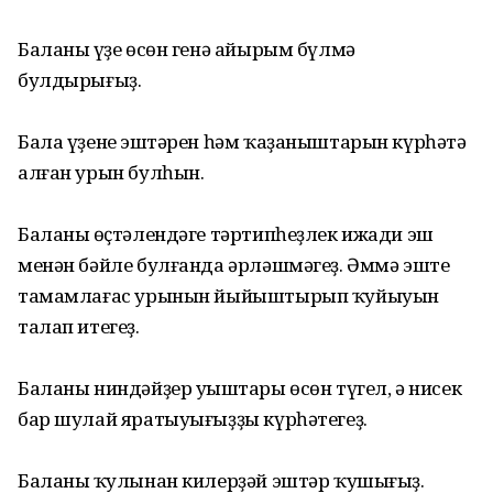
Баланың үҙе өсөн генә айырым бүлмә
булдырығыҙ.
Бала үҙенең эштәрен һәм ҡаҙаныштарын күрһәтә
алған урын булһын.
Баланың өҫтәлендәге тәртипһеҙлек ижади эш
менән бәйле булғанда әрләшмәгеҙ. Әммә эште
тамамлағас урынын йыйыштырып ҡуйыуын
талап итегеҙ.
Баланы ниндәйҙер уңыштары өсөн түгел, ә нисек
бар шулай яратыуығыҙҙы күрһәтегеҙ.
Баланың ҡулынан килерҙәй эштәр ҡушығыҙ.