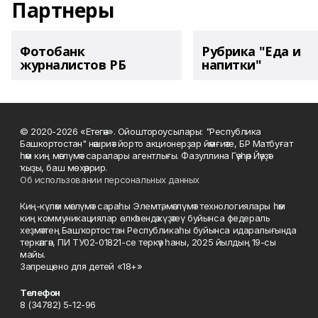
Партнеры
Фотобанк
Рубрика "Еда и
журналистов РБ
напитки"
© 2020-2026 «Етегән». Ойоштороусылары: "Республика
Башкортостан" нәшриәт йорто акционерҙар йәмғиәте, БР Матбуғат
һәм киң мәғлүмәт саралары агентлығы. Фазуллина Гәүһәр Йәүҙәт
ҡыҙы, баш мөхәррир.
Об использовании персональных данных
Киң-күләм мәғлүмәт сараһы Элемтә, мәғлүмәт технологиялары һәм
киң коммуникациялар өлкәһендә күҙәтеү буйынса федераль
хеҙмәттең Башҡортостан Республикаһы буйынса идаралығында
теркәлгән, ПИ ТУ02-01821-се теркәү һаны, 2025 йылдың 19-сы
майы.
Запрещено для детей «18+»
Телефон
8 (34782) 5-12-96