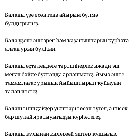
Баланың үҙе өсөн генә айырым бүлмә
булдырығыҙ.
Бала үҙенең эштәрен һәм ҡаҙаныштарын күрһәтә
алған урын булһын.
Баланың өҫтәлендәге тәртипһеҙлек ижади эш
менән бәйле булғанда әрләшмәгеҙ. Әммә эште
тамамлағас урынын йыйыштырып ҡуйыуын
талап итегеҙ.
Баланы ниндәйҙер уңыштары өсөн түгел, ә нисек
бар шулай яратыуығыҙҙы күрһәтегеҙ.
Баланың ҡулынан килерҙәй эштәр ҡушығыҙ.