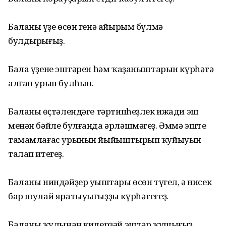
Баланың үҙе өсөн генә айырым бүлмә
булдырығыҙ.
Бала үҙенең эштәрен һәм ҡаҙаныштарын күрһәтә
алған урын булһын.
Баланың өҫтәлендәге тәртипһеҙлек ижади эш
менән бәйле булғанда әрләшмәгеҙ. Әммә эште
тамамлағас урынын йыйыштырып ҡуйыуын
талап итегеҙ.
Баланы ниндәйҙер уңыштары өсөн түгел, ә нисек
бар шулай яратыуығыҙҙы күрһәтегеҙ.
Баланың ҡулынан килерҙәй эштәр ҡушығыҙ.