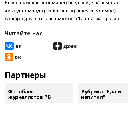
Бына шуға йәншишмәнең һыуын үҙе лә эсмәгән,
яуыз дошмандарға ҡаршы көрәшеү өсөн үлемһеҙ
ғәскәр төҙөргә лә йыйынмаған, ә Тәбиғәткә бөрккән...
Читайте нас
Партнеры
Фотобанк
Рубрика "Еда и
журналистов РБ
напитки"