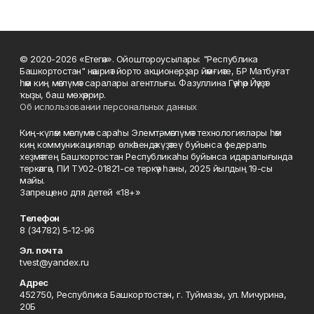
© 2020-2026 «Етегән». Ойоштороусылары: "Республика
Башкортостан" нәшриәт йорто акционерҙар йәмғиәте, БР Матбуғат
һәм киң мәғлүмәт саралары агентлығы. Фазуллина Гәүһәр Йәүҙәт
ҡыҙы, баш мөхәррир.
Об использовании персональных данных
Киң-күләм мәғлүмәт сараһы Элемтә, мәғлүмәт технологиялары һәм
киң коммуникациялар өлкәһендә күҙәтеү буйынса федераль
хеҙмәттең Башҡортостан Республикаһы буйынса идаралығында
теркәлгән, ПИ ТУ02-01821-се теркәү һаны, 2025 йылдың 19-сы
майы.
Запрещено для детей «18+»
Телефон
8 (34782) 5-12-96
Эл. почта
tvest@yandex.ru
Адрес
452750, Республика Башкортостан, г. Туймазы, ул. Мичурина,
20Б