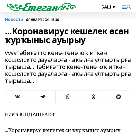
Новости
6 ЯНВАРЯ 2021, 13:36
...Коронавирус кешелек өсөн
ҡурҡыныс ауырыу
vvvvтәбиғәтте көнө-төнө юҡ иткән
кешелекте дауаларға - аҡылға ултыртырға
тырыша... Тәбиғәтте көнө-төнө юҡ иткән
кешелекте дауаларға - аҡылға ултыртырға
тырыша...
Наил ЮЛДАШБАЕВ:
...Коронавирус кешелек өсөн ҡурҡыныс ауырыу