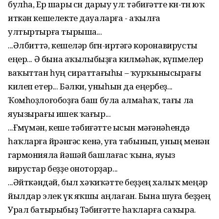
булһа, Ер шары өсөн дарыу ул: тәбиғәтте көнө-төнө юҡ
иткән кешелекте дауаларға - аҡылға
ултыртырға тырыша...
...Әлбиттә, кешеләр бөгөн-иртәгә коронавирусты
еңер... Ә бына аҡылыбыҙға килмәһәк, күпмелер
ваҡыттан һуң сираттағыһы – ҡурҡынысырағы
килеп етер... Бәлки, уныһын да еңербеҙ...
Ҡомһоҙлоғобоҙға баш була алмаһаҡ, тағы ла
яуызырағы ишек ҡағыр...
...Ғөмүмән, кеше тәбиғәтте ысын мәғәнәһендә
һаҡларға өйрәнгәс кенә, уға табынып, уның менән
гармонияла йәшәй башлағас ҡына, яуыз
вирустар беҙҙе оноторҙар...
...Әйткәндәй, был хәҡиҡәтте беҙҙең халыҡ меңәр
йылдар элек үк яҡшы аңлаған. Бына шуға беҙҙең
Урал батырыбыҙ Тәбиғәтте һаҡларға саҡыра.