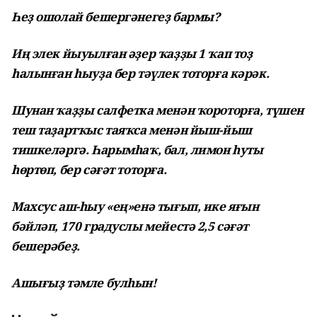
Һеҙ ошолай бешергәнегеҙ бармы?
Иң элек йыуылған әҙер ҡаҙҙы 1 ҡап тоҙ
һалынған һыуҙа бер тәүлек тоторға кәрәк.
Шунан ҡаҙҙы салфетка менән ҡороторға, түшен
теш таҙартҡыс таяҡса менән йыш-йыш
тишкеләргә. Һарымһаҡ, бал, лимон һуты
һөртөп, бер сәғәт тоторға.
Махсус аш-һыу «ең»енә тығып, ике яғын
бәйләп, 170 градуслы мейестә 2,5 сәғәт
бешерәбеҙ.
Ашығыҙ тәмле булһын!