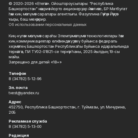
© 2020-2026 «Етегән». Ойоштороусылары: "Республика
Башкортостан" нәшриәт йорто акционерҙар йәмғиәте, БР Матбуғат
һәм киң мәғлүмәт саралары агентлығы. Фазуллина Гәүһәр Йәүҙәт
ҡыҙы, баш мөхәррир.
Об использовании персональных данных
Киң-күләм мәғлүмәт сараһы Элемтә, мәғлүмәт технологиялары һәм
киң коммуникациялар өлкәһендә күҙәтеү буйынса федераль
хеҙмәттең Башҡортостан Республикаһы буйынса идаралығында
теркәлгән, ПИ ТУ02-01821-се теркәү һаны, 2025 йылдың 19-сы
майы.
Запрещено для детей «18+»
Телефон
8 (34782) 5-12-96
Эл. почта
tvest@yandex.ru
Адрес
452750, Республика Башкортостан, г. Туймазы, ул. Мичурина,
20Б
Рекламная служба
8 (34782) 5-13-00
Редакция