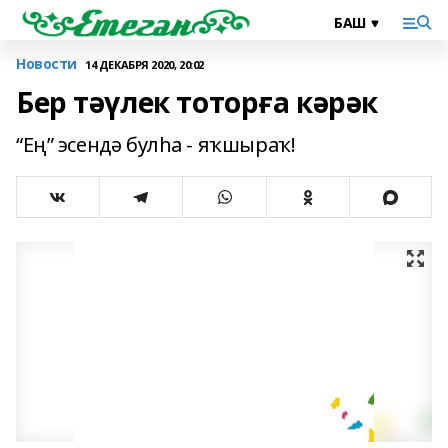
Новости
14 ДЕКАБРЯ 2020, 20:02
Бер тәүлек тоторға кәрәк
“Ең” эсендә булһа - яҡшыраҡ!