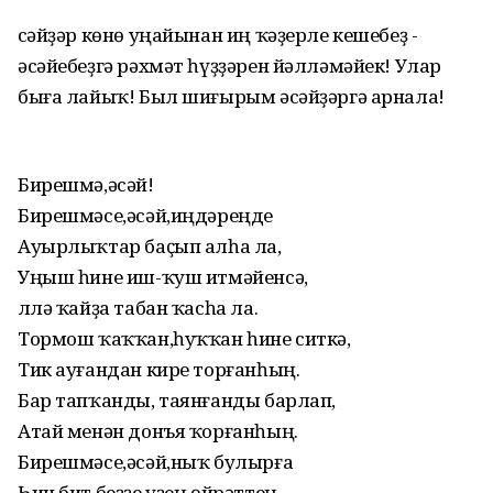
Әсәйҙәр көнө уңайынан иң ҡәҙерле кешебеҙ -
әсәйебеҙгә рәхмәт һүҙҙәрен йәлләмәйек! Улар
быға лайыҡ! Был шиғырым әсәйҙәргә арнала!
Бирешмә,әсәй!
Бирешмәсе,әсәй,иңдәреңде
Ауырлыҡтар баҫып алһа ла,
Уңыш һине иш-ҡуш итмәйенсә,
Әллә ҡайҙа табан ҡасһа ла.
Тормош ҡаҡҡан,һуҡҡан һине ситкә,
Тик ауғандан кире торғанһың.
Бар тапҡанды, таянғанды барлап,
Атай менән донъя ҡорғанһың.
Бирешмәсе,әсәй,ныҡ булырға
Һин бит беҙҙе үҙең өйрәттең.