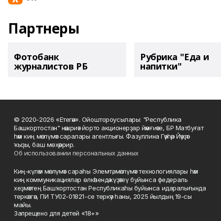
Партнеры
Фотобанк
Рубрика "Еда и
журналистов РБ
напитки"
© 2020-2026 «Етегән». Ойоштороусылары: "Республика
Башкортостан" нәшриәт йорто акционерҙар йәмғиәте, БР Матбуғат
һәм киң мәғлүмәт саралары агентлығы. Фазуллина Гәүһәр Йәүҙәт
ҡыҙы, баш мөхәррир.
Об использовании персональных данных
Киң-күләм мәғлүмәт сараһы Элемтә, мәғлүмәт технологиялары һәм
киң коммуникациялар өлкәһендә күҙәтеү буйынса федераль
хеҙмәттең Башҡортостан Республикаһы буйынса идаралығында
теркәлгән, ПИ ТУ02-01821-се теркәү һаны, 2025 йылдың 19-сы
майы.
Запрещено для детей «18+»