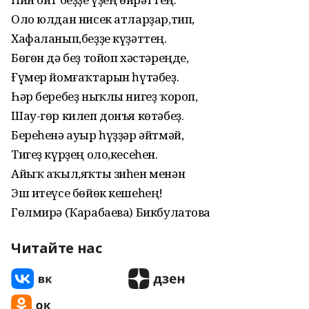
Оло юлдан нисек атларҙар,тип,
Хафаланып,беҙҙе күҙәттең.
Бөгөн дә беҙ тойоп хәстәреңде,
Ғүмер йомғаҡтарын һүтәбеҙ.
Һәр беребеҙ ныҡлы нигеҙ ҡороп,
Шау-гөр килеп донъя көтәбеҙ.
Береһенә ауыр һүҙҙәр әйтмәй,
Тигеҙ күрҙең оло,кесеһен.
Айыҡ аҡыл,яҡты зиһен менән
Эш итеүсе бөйөк кешеһең!
Гөлмирә (Ҡарабаева) Бикбулатова
Читайте нас