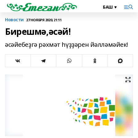
Новости
27 НОЯБРЯ 2020, 21:11
Бирешмә,әсәй!
әсәйебеҙгә рәхмәт һүҙҙәрен йәлләмәйек!