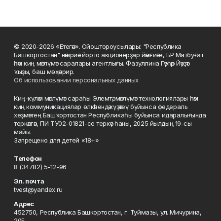
© 2020-2026 «Етегән». Ойоштороусылары: "Республика
Башкортостан" нәшриәт йорто акционерҙар йәмғиәте, БР Матбуғат
һәм киң мәғлүмәт саралары агентлығы. Фазуллина Гәүһәр Йәүҙәт
ҡыҙы, баш мөхәррир.
Об использовании персональных данных
Киң-күләм мәғлүмәт сараһы Элемтә, мәғлүмәт технологиялары һәм
киң коммуникациялар өлкәһендә күҙәтеү буйынса федераль
хеҙмәттең Башҡортостан Республикаһы буйынса идаралығында
теркәлгән, ПИ ТУ02-01821-се теркәү һаны, 2025 йылдың 19-сы
майы.
Запрещено для детей «18+»
Телефон
8 (34782) 5-12-96
Эл. почта
tvest@yandex.ru
Адрес
452750, Республика Башкортостан, г. Туймазы, ул. Мичурина,
20Б