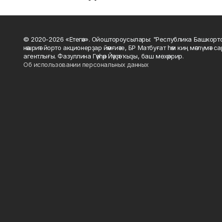
© 2020-2026 «Етегән». Ойоштороусылары: "Республика Башкорт
нәшриәт йорто акционерҙар йәмғиәте, БР Матбуғат һәм киң мәғлүмәт 
агентлығы. Фазуллина Гәүһәр Йәүҙәт ҡыҙы, баш мөхәррир.
Об использовании персональных данных