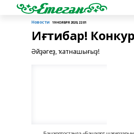
Новости
19 НОЯБРЯ 2020, 22:01
Иғтибар! Конкур
Әйҙәгеҙ, ҡатнашығыҙ!
Башҡортостанда «Башҡорт шағирҙарыны