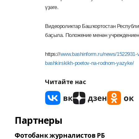
үҙәге.
Видеороликтар Башҡортостан Республи
баҫыла. Положение менән учреждение
https://
www.bashinform.ru/news/1522931-v-
bashkirskikh-poetov-na-rodnom-yazyke/
Читайте нас
Партнеры
Фотобанк журналистов РБ