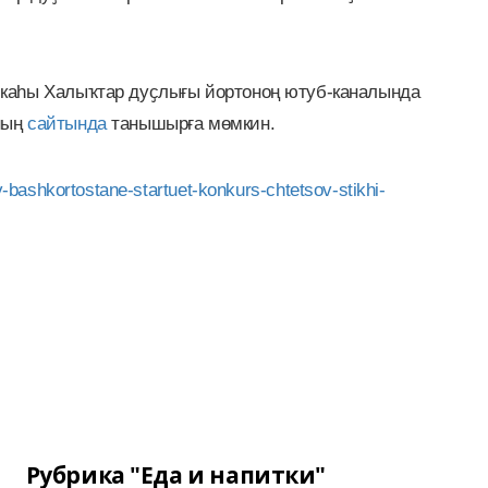
каһы Халыҡтар дуҫлығы йортоноң ютуб-каналында
ның
сайтында
танышырға мөмкин.
bashkortostane-startuet-konkurs-chtetsov-stikhi-
Рубрика "Еда и напитки"