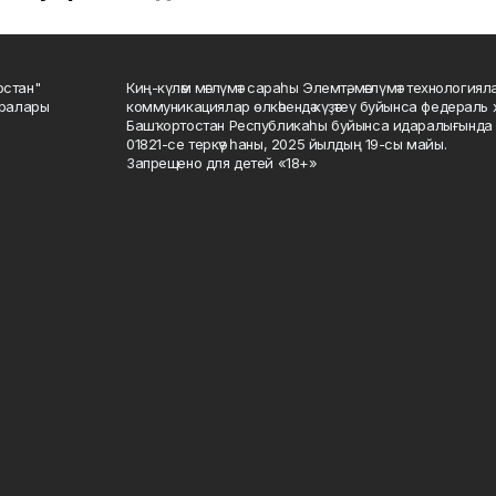
остан"
Киң-күләм мәғлүмәт сараһы Элемтә, мәғлүмәт технологиял
саралары
коммуникациялар өлкәһендә күҙәтеү буйынса федераль 
Башҡортостан Республикаһы буйынса идаралығында те
01821-се теркәү һаны, 2025 йылдың 19-сы майы.
Запрещено для детей «18+»