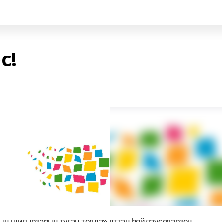
с!
ң шиғырҙарын туған телдә» яттан һөйләүселәрҙең