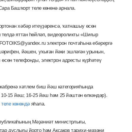
Сара Башҡорт теле көнөнә арнала.
ртонан хәбәр итеүҙәренсә, ҡатнашыу өсөн
 телдә яттан һөйләп, видеороликты «Шиғыр
 FOTOIKS@yandex.ru электрон почтаһына ебәрергә
шәрифен, йәшен, уҡыған йәки эшләгән урынын,
 өсөн телефонды, электрон адресты күрһәтеү
екабренә хәтлем биш йәш категорияһында
 10-15 йәш; 16-25 йәш һәм 25 йәштән өлкәндәр).
 теле көнөндә
яһала.
убликаһының Мәҙәниәт министрлығы,
ар дуҫлығы йорто һәм Аксаков тарихи-мәҙәни