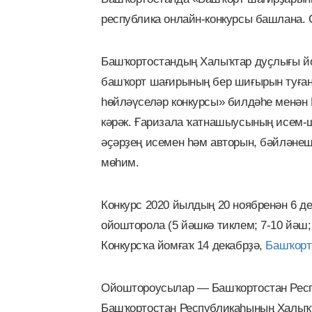
республика онлайн-конкурсы башлана. 
Башҡортостандың Халыҡтар дуҫлығы йо
башҡорт шағирының бер шиғырын туған
һөйләүселәр конкурсы» билдәһе менән
кәрәк. Ғаризала ҡатнашыусының исем-
әҫәрҙең исемен һәм авторын, бәйләнеш
мөһим.
Конкурс 2020 йылдың 20 ноябренән 6 д
ойошторола (5 йәшкә тиклем; 7-10 йәш;
Конкурсҡа йомғаҡ 14 декабрҙә,
Башҡорт
Ойоштороусылар — Башҡортостан Респ
Башҡортостан Республикаһының Халыҡт