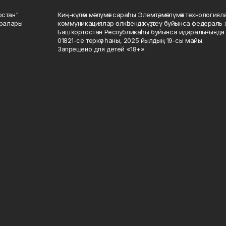
остан"
Киң-күләм мәғлүмәт сараһы Элемтә, мәғлүмәт технологиял
саралары
коммуникациялар өлкәһендә күҙәтеү буйынса федераль 
Башҡортостан Республикаһы буйынса идаралығында те
01821-се теркәү һаны, 2025 йылдың 19-сы майы.
Запрещено для детей «18+»