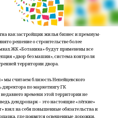
тна как застройщик жилья бизнес и премиум-
инято решение о строительстве более
амках ЖК «Ботаника» будут применены все
епция «двор без машин», система контроля
тренней территории двора.
» мы считаем близость Непейцевского
ь директора по маркетингу ГК
 недавнего времени этой территории не
ведь дендропарк – это настоящие «лёгкие»
» взял на себя повышенные обязательства и
парка, где появятся освещенные дорожки,