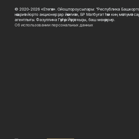
© 2020-2026 «Етегән». Ойоштороусылары: "Республика Башкорт
нәшриәт йорто акционерҙар йәмғиәте, БР Матбуғат һәм киң мәғлүмәт 
агентлығы. Фазуллина Гәүһәр Йәүҙәт ҡыҙы, баш мөхәррир.
Об использовании персональных данных