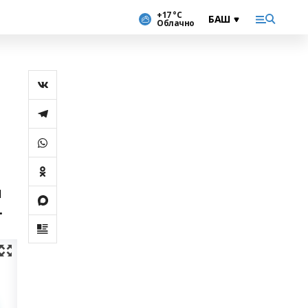
+17 °С
Облачно
м
.