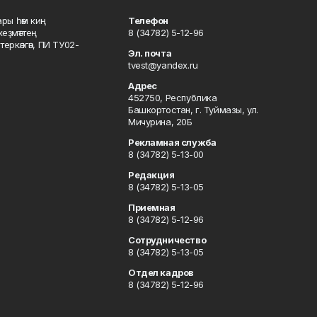
ары һәм киң
Телефон
хеҙмәттең
8 (34782) 5-12-96
ркәлгән, ПИ ТУ02-
Эл. почта
tvest@yandex.ru
Адрес
452750, Республика
Башкортостан, г. Туймазы, ул.
Мичурина, 20Б
Рекламная служба
8 (34782) 5-13-00
Редакция
8 (34782) 5-13-05
Приемная
8 (34782) 5-12-96
Сотрудничество
8 (34782) 5-13-05
Отдел кадров
8 (34782) 5-12-96