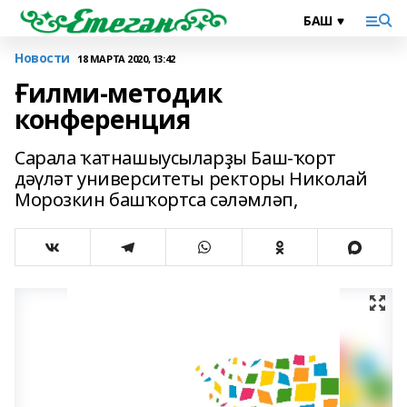
Новости
18 МАРТА 2020, 13:42
Ғилми-методик
конференция
Сарала ҡатнашыусыларҙы Баш-ҡорт
дәүләт университеты ректоры Николай
Морозкин башҡортса сәләмләп,