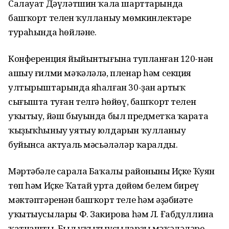
Салауат Дәүләтшин ҡала шарттарында
башҡорт телен ҡулланыу мөмкинлектәре
тураһында һөйләне.
Конференция йыйынтығына тупланған 120-нән
ашыу ғилми мәҡәләлә, пленар һәм секция
ултырыштарында яһалған 30-ҙан артыҡ
сығышта туған телгә һөйөү, башҡорт телен
уҡытыу, йәш быуында был предметҡа ҡарата
ҡыҙыҡһыныу уятыу юлдарын ҡулланыу
буйынса актуаль мәсьәләләр ҡаралды.
Мәртәбәле сарала Баҡалы районының Иҫке Ҡуян
төп һәм Иҫке Ҡатай урта дөйөм белем биреү
мәктәптәренән башҡорт теле һәм әҙәбиәте
уҡытыусылары Ф. Закирова һәм Л. Ғабдуллина
ҡатнашты. Был уҡытыусыларҙың мәҡәләләре