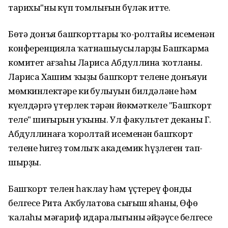
тарихы"ның күп томлығын бүләк итте.
Бөтә донъя башҡорттары ҡо-ролтайы исеменән
конференцияла ҡатнашыусыларҙы Башҡарма
комитет ағзаһы Лариса Абдуллина ҡотланы.
Лариса Хашим ҡыҙы башҡорт теленең донъяуи
мөмкинлектәре киң булыуын билдәләне һәм
күңелдәргә үтерлек тәрән йөкмәткеле "Башҡорт
теле" шиғырын уҡыны. Ул факультет деканы Г.
Абдуллинаға ҡоролтай исеменән башҡорт
теленең һигеҙ томлыҡ академик һүҙлеген тап-
шырҙы.
Башҡорт телен һаҡлау һәм үҫтереү фонды
белгесе Рита Аҡбулатова сығыш яһаны, Өфө
ҡалаһы мәғариф идаралығының әйҙәүсе белгесе