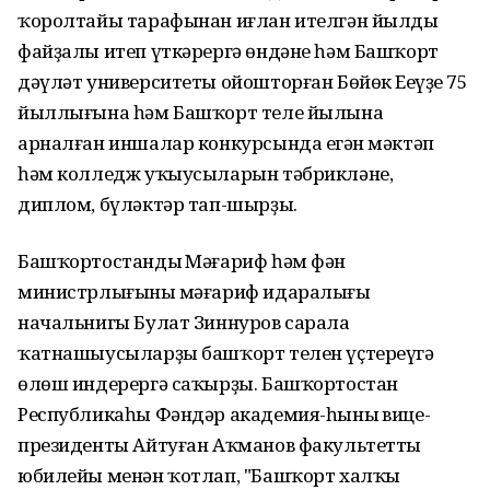
ҡоролтайы тарафынан иғлан ителгән йылды
файҙалы итеп үткәрергә өндәне һәм Башҡорт
дәүләт университеты ойошторған Бөйөк Еңеүҙең 75
йыллығына һәм Башҡорт теле йылына
арналған иншалар конкурсында еңгән мәктәп
һәм колледж уҡыусыларын тәбрикләне,
диплом, бүләктәр тап-шырҙы.
Башҡортостандың Мәғариф һәм фән
министрлығының мәғариф идаралығы
начальнигы Булат Зиннуров сарала
ҡатнашыусыларҙы башҡорт телен үҫтереүгә
өлөш индерергә саҡырҙы. Башҡортостан
Республикаһы Фәндәр академия-һының вице-
президенты Айтуған Аҡманов факультетты
юбилейы менән ҡотлап, "Башҡорт халҡы