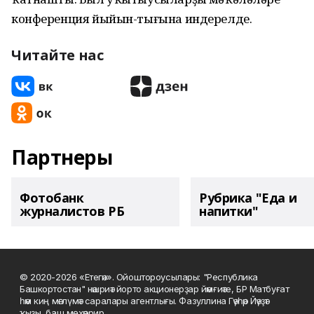
конференция йыйын-тығына индерелде.
Читайте нас
Партнеры
Фотобанк
Рубрика "Еда и
журналистов РБ
напитки"
© 2020-2026 «Етегән». Ойоштороусылары: "Республика
Башкортостан" нәшриәт йорто акционерҙар йәмғиәте, БР Матбуғат
һәм киң мәғлүмәт саралары агентлығы. Фазуллина Гәүһәр Йәүҙәт
ҡыҙы, баш мөхәррир.