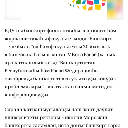
БДУ-ның башҡорт филологияһы, шәрҡиәте һәм
журналистикаһы факультетында “Башҡорт
теле йылы”на һәм факультеттың 30 йыллыҡ
юбилейына бағышланған V Бөтә Рәсәй (халыҡ-
ара ҡатнашлыҡтағы) “Башҡортостан
Республикаһы һәм Рәсәй Федерацияһы
сиктәрендә башҡорт телен уҡытыуҙың көнүҙәк
проблемалары” тип аталған ғилми-методик
конференция уҙҙы.
Сарала ҡатнашыусыларҙы Баш-ҡорт дәүләт
университеты ректоры Николай Морозкин
башҡортса сәләмләп, Бөтә донъя башҡорттары