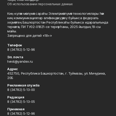
Об использовании персональных данных
Киң-күләм мәғлүмәт сараһы Элемтә, мәғлүмәт технологиялары һәм
киң коммуникациялар өлкәһендә күҙәтеү буйынса федераль
хеҙмәттең Башҡортостан Республикаһы буйынса идаралығында
теркәлгән, ПИ ТУ02-01821-се теркәү һаны, 2025 йылдың 19-сы
майы.
Запрещено для детей «18+»
Телефон
8 (34782) 5-12-96
Эл. почта
tvest@yandex.ru
Адрес
452750, Республика Башкортостан, г. Туймазы, ул. Мичурина,
20Б
Рекламная служба
8 (34782) 5-13-00
Редакция
8 (34782) 5-13-05
Приемная
8 (34782) 5-12-96