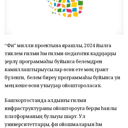
“Фән” милли проектына ярашлы, 2024 йылға
тиклем ғилми һәм ғилми-педагогик кадрҙарҙы
әҙерләү программаһы буйынса белемдәрен
камиллаштырыусылар өсөн ете мең грант
бүленгән, ә белем биреү программаһы буйынса ун
мең кеше өсөн уҡыуҙар ойоштороласаҡ.
Башҡортостанда алдынғы ғилми
инфраструктураны ойоштороуға берҙәм һанлы
платформаның булыуы шарт. Ул
университеттарҙы, фән ойошмаларын һәм