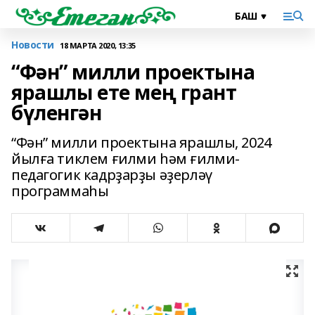
Новости
18 МАРТА 2020, 13:35
“Фән” милли проектына
ярашлы ете мең грант
бүленгән
“Фән” милли проектына ярашлы, 2024
йылға тиклем ғилми һәм ғилми-
педагогик кадрҙарҙы әҙерләү
программаһы