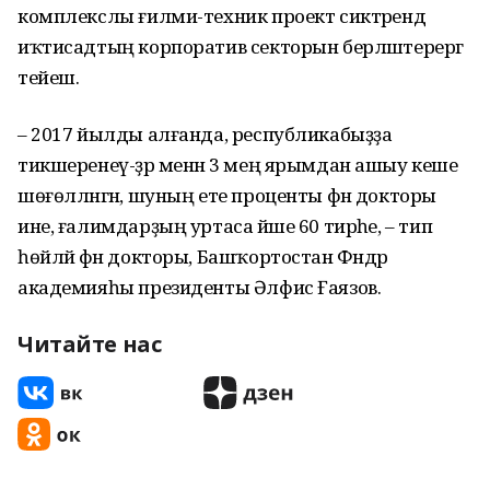
комплекслы ғилми-техник проект сиктәрендә
иҡтисадтың корпоратив секторын берләштерергә
тейеш.
– 2017 йылды алғанда, республикабыҙҙа
тикшеренеү-ҙәр менән 3 мең ярымдан ашыу кеше
шөғөлләнгән, шуның ете проценты фән докторы
ине, ғалимдарҙың уртаса йәше 60 тирәһе, – тип
һөйләй фән докторы, Башҡортостан Фәндәр
академияһы президенты Әлфис Ғаязов.
Читайте нас