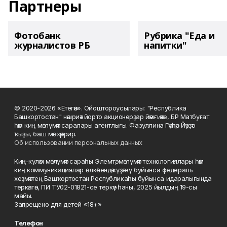
Партнеры
Фотобанк
Рубрика "Еда и
журналистов РБ
напитки"
© 2020-2026 «Етегән». Ойоштороусылары: "Республика
Башкортостан" нәшриәт йорто акционерҙар йәмғиәте, БР Матбуғат
һәм киң мәғлүмәт саралары агентлығы. Фазуллина Гәүһәр Йәүҙәт
ҡыҙы, баш мөхәррир.
Об использовании персональных данных
Киң-күләм мәғлүмәт сараһы Элемтә, мәғлүмәт технологиялары һәм
киң коммуникациялар өлкәһендә күҙәтеү буйынса федераль
хеҙмәттең Башҡортостан Республикаһы буйынса идаралығында
теркәлгән, ПИ ТУ02-01821-се теркәү һаны, 2025 йылдың 19-сы
майы.
Запрещено для детей «18+»
Телефон