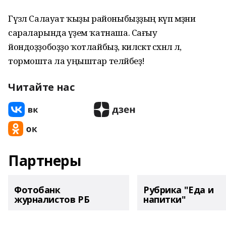
Гүзәл Салауат ҡыҙы районыбыҙҙың күп мәҙәни
сараларында әүҙем ҡатнаша. Сағыу
йондоҙҙобоҙҙо ҡотлайбыҙ, киләсәктә сәхнәлә лә,
тормошта ла уңыштар теләйбеҙ!
Читайте нас
Партнеры
Фотобанк
Рубрика "Еда и
журналистов РБ
напитки"