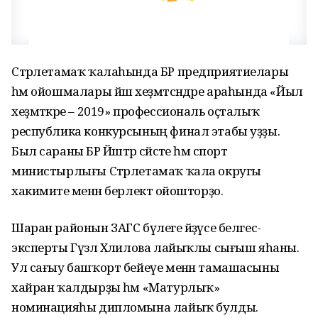
Стәрлетамаҡ ҡалаһында БР предприятиелары
һәм ойошмалары йәш хеҙмәтсәндәре араһында «Йыл
хеҙмәткәре – 2019» профессиональ оҫталыҡ
республика конкурсының финал этабы уҙҙы.
Был сараны БР Йәштәр сәйәсәте һәм спорт
министырлығы Стәрлетамаҡ ҡала округы
хакимиәте менән берлектә ойошторҙо.
Шаран районын ЗАГС бүлеге әйҙәүсе белгес-
эксперты Гүзәл Хәлилова лайыҡлы сығыш яһаны.
Ул сағыу башҡорт бейеүе менән тамашасыны
хайран ҡалдырҙы һәм «Матурлыҡ»
номинацияһы дипломына лайыҡ булды.