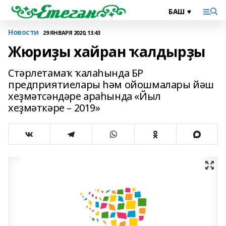
Новости
29 ЯНВАРЯ 2020, 13:43
Жюриҙы хайран ҡалдырҙы
Стәрлетамаҡ ҡалаһында БР
предприятиелары һәм ойошмалары йәш
хеҙмәтсәндәре араһында «Йыл
хеҙмәткәре – 2019»