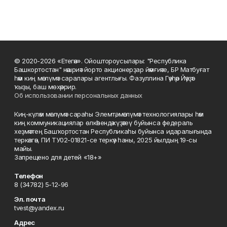
© 2020-2026 «Етегән». Ойоштороусылары: "Республика
Башкортостан" нәшриәт йорто акционерҙар йәмғиәте, БР Матбуғат
һәм киң мәғлүмәт саралары агентлығы. Фазуллина Гәүһәр Йәүҙәт
ҡыҙы, баш мөхәррир.
Об использовании персональных данных
Киң-күләм мәғлүмәт сараһы Элемтә, мәғлүмәт технологиялары һәм
киң коммуникациялар өлкәһендә күҙәтеү буйынса федераль
хеҙмәттең Башҡортостан Республикаһы буйынса идаралығында
теркәлгән, ПИ ТУ02-01821-се теркәү һаны, 2025 йылдың 19-сы
майы.
Запрещено для детей «18+»
Телефон
8 (34782) 5-12-96
Эл. почта
tvest@yandex.ru
Адрес