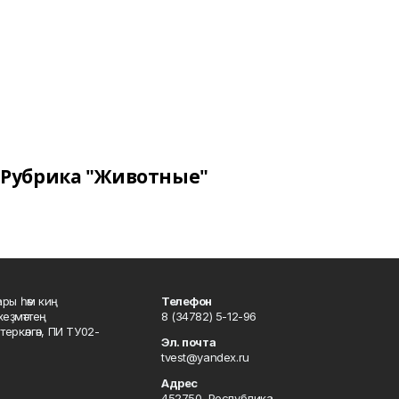
Рубрика "Животные"
ары һәм киң
Телефон
хеҙмәттең
8 (34782) 5-12-96
ркәлгән, ПИ ТУ02-
Эл. почта
tvest@yandex.ru
Адрес
452750, Республика