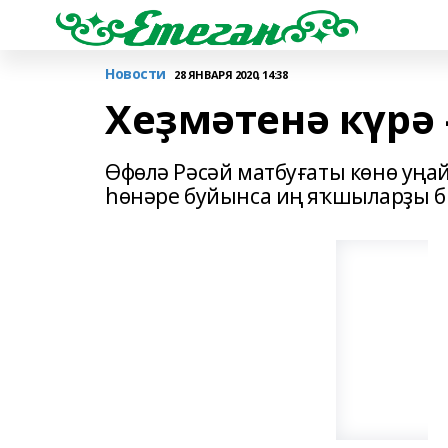
Новости
28 ЯНВАРЯ 2020, 14:38
Хеҙмәтенә күрә 
Өфөлә Рәсәй матбуғаты көнө уң
һөнәре буйынса иң яҡшыларҙы би