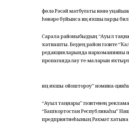
Өфөлә Рәсәй матбуғаты көнө уңай
һөнәре буйынса иң яҡшыларҙы бил
Сарала районыбыҙҙың “Ауыл таңнар
ҡатнашты. Беҙҙең район гәзите “Ҡал
редакцияларында наркоманияны п
пропагандалау те-маларын яҡтыр
иң яҡшы ойоштороу” номина-цияһы
“Ауыл таңнары” гәзитенең реклама 
“Башҡортостан Республикаһы” Нәш
предприятиеһының Рәхмәт хатына