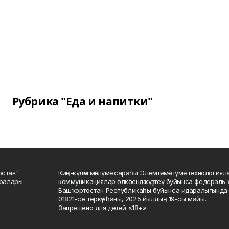
Рубрика "Еда и напитки"
остан"
Киң-күләм мәғлүмәт сараһы Элемтә, мәғлүмәт технологиял
саралары
коммуникациялар өлкәһендә күҙәтеү буйынса федераль 
Башҡортостан Республикаһы буйынса идаралығында те
01821-се теркәү һаны, 2025 йылдың 19-сы майы.
Запрещено для детей «18+»