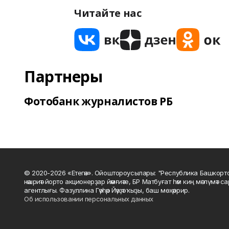
Читайте нас
Партнеры
Фотобанк журналистов РБ
© 2020-2026 «Етегән». Ойоштороусылары: "Республика Башкорт
нәшриәт йорто акционерҙар йәмғиәте, БР Матбуғат һәм киң мәғлүмәт 
агентлығы. Фазуллина Гәүһәр Йәүҙәт ҡыҙы, баш мөхәррир.
Об использовании персональных данных