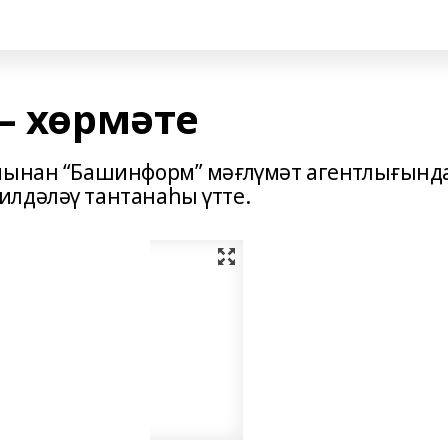
– хөрмәте
айынан “Башинформ” мәғлүмәт агентлығынд
лдәләү тантанаһы үтте.