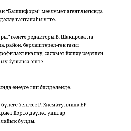
ынан “Башинформ” мәғлүмәт агентлығында
дәләү тантанаһы үтте.
ы” гәзите редакторы В. Шакирова ла
а, район, берләштерел-гән гәзит
рофилактикалау, сәләмәт йәшәү рәүешен
тыу буйынса эште
нда еңеүсе тип билдәләнде.
бүлеге белгесе Р. Хисмәтуллина БР
риәт йорто дәүләт унитар
 лайыҡ булды.