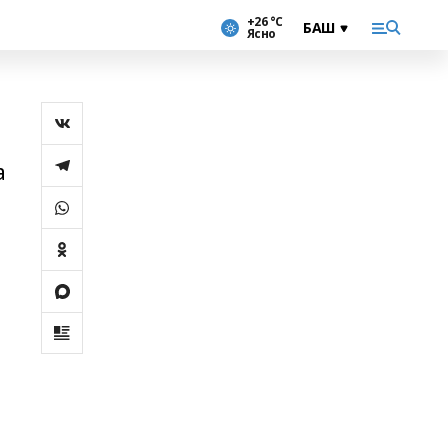
+26 °С
Ясно
а