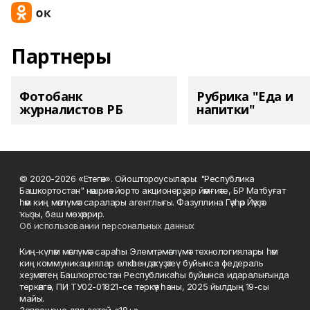
Партнеры
Фотобанк
Рубрика "Еда и
журналистов РБ
напитки"
© 2020-2026 «Етегән». Ойоштороусылары: "Республика
Башкортостан" нәшриәт йорто акционерҙар йәмғиәте, БР Матбуғат
һәм киң мәғлүмәт саралары агентлығы. Фазуллина Гәүһәр Йәүҙәт
ҡыҙы, баш мөхәррир.
Об использовании персональных данных
Киң-күләм мәғлүмәт сараһы Элемтә, мәғлүмәт технологиялары һәм
киң коммуникациялар өлкәһендә күҙәтеү буйынса федераль
хеҙмәттең Башҡортостан Республикаһы буйынса идаралығында
теркәлгән, ПИ ТУ02-01821-се теркәү һаны, 2025 йылдың 19-сы
майы.
Запрещено для детей «18+»