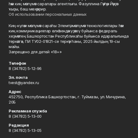
һәм киң мәғлүмәт саралары агентлығы. Фазуллина Гәүһәр Йәүҙәт
ҡыҙы, баш мөхәррир.
Об использовании персональных данных
Киң-күләм мәғлүмәт сараһы Элемтә, мәғлүмәт технологиялары һәм
киң коммуникациялар өлкәһендә күҙәтеү буйынса федераль
хеҙмәттең Башҡортостан Республикаһы буйынса идаралығында
теркәлгән, ПИ ТУ02-01821-се теркәү һаны, 2025 йылдың 19-сы
майы.
Запрещено для детей «18+»
Телефон
8 (34782) 5-12-96
Эл. почта
tvest@yandex.ru
Адрес
452750, Республика Башкортостан, г. Туймазы, ул. Мичурина,
20Б
Рекламная служба
8 (34782) 5-13-00
Редакция
8 (34782) 5-13-05