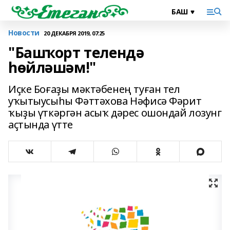
Новости
20 ДЕКАБРЯ 2019, 07:25
"Башҡорт телендә
һөйләшәм!"
Иҫке Боғаҙы мәктәбенең туған тел
уҡытыусыһы Фәттәхова Нәфисә Фәрит
ҡыҙы үткәргән асыҡ дәрес ошондай лозунг
аҫтында үтте