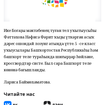
Иҫке Боғаҙы мәктәбенең туған тел уҡытыусыһы
Фәттәхова Нәфисә Фәрит ҡыҙы үткәргән асыҡ
дәрес ошондай лозунг аҫтында үтте. 5 -се класс
уҡыусылары Башҡортостан Республикаһы һәм
башҡорт теле тураһында шиғырҙар һөйләне,
кроссвордтар систе. Был сара Башҡорт теле
көнөнә бағышланды.
Лариса Баймөхәмәтова.
Читайте нас