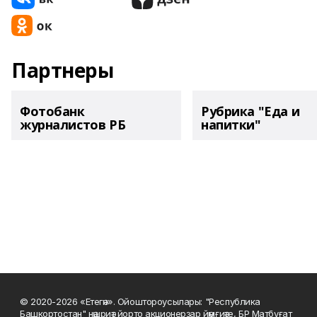
Партнеры
Фотобанк
Рубрика "Еда и
журналистов РБ
напитки"
© 2020-2026 «Етегән». Ойоштороусылары: "Республика
Башкортостан" нәшриәт йорто акционерҙар йәмғиәте, БР Матбуғат