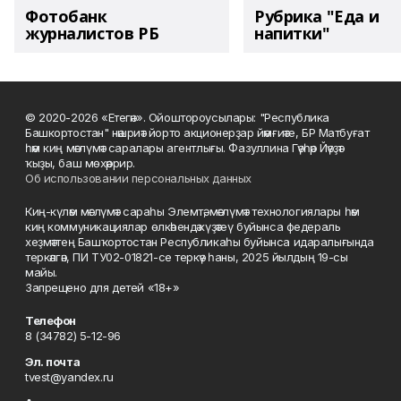
Фотобанк
Рубрика "Еда и
журналистов РБ
напитки"
© 2020-2026 «Етегән». Ойоштороусылары: "Республика
Башкортостан" нәшриәт йорто акционерҙар йәмғиәте, БР Матбуғат
һәм киң мәғлүмәт саралары агентлығы. Фазуллина Гәүһәр Йәүҙәт
ҡыҙы, баш мөхәррир.
Об использовании персональных данных
Киң-күләм мәғлүмәт сараһы Элемтә, мәғлүмәт технологиялары һәм
киң коммуникациялар өлкәһендә күҙәтеү буйынса федераль
хеҙмәттең Башҡортостан Республикаһы буйынса идаралығында
теркәлгән, ПИ ТУ02-01821-се теркәү һаны, 2025 йылдың 19-сы
майы.
Запрещено для детей «18+»
Телефон
8 (34782) 5-12-96
Эл. почта
tvest@yandex.ru