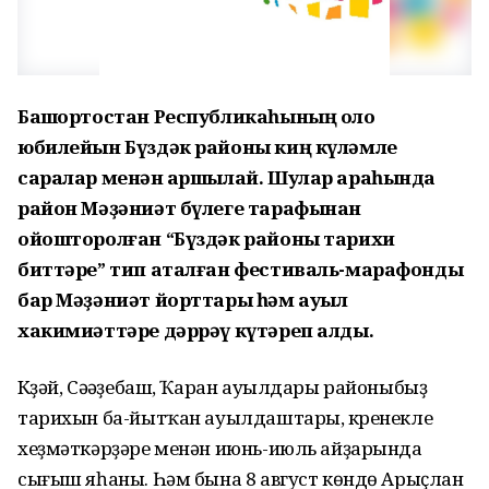
Башҡортостан Республикаһының оло
юбилейын Бүздәк районы киң күләмле
саралар менән ҡаршылай. Шулар араһында
район Мәҙәниәт бүлеге тарафынан
ойошторолған “Бүздәк районы тарихи
биттәре” тип аталған фестиваль-марафонды
бар Мәҙәниәт йорттары һәм ауыл
хакимиәттәре дәррәү күтәреп алды.
Күҙәй, Сәүәҙебаш, Ҡаран ауылдары районыбыҙ
тарихын ба-йытҡан ауылдаштары, күренекле
хеҙмәткәрҙәре менән июнь-июль айҙарында
сығыш яһаны. Һәм бына 8 август көндө Арыҫлан