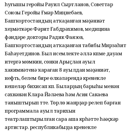
һуғышы геройы Рауил Сыртланов, Советтар
Союзы Геройы Ғүмәр Миңнебаев,
Башҡортостандың атҡаҙанған мәҙәниәт
хеҙмәткәре Фәрит Ғабдрәхимов, медицина
фәндәре докторы Радик Фаязов,
Башҡортостандың атҡаҙанған табибы Мирзаһит
Баһауетдинов. Был исемлекте әллә күпме дауам
итергә мөмкин, сөнки Арыҫлан ауыл
хакимиәтенә ҡараған 8 ауылдан мәҙәниәт,
нефть, белем биреү өлкәләрендә күренекле
кешеләр бихисап күп. Быларҙың барыһы менән
сәхнәнән Клара Йәләева һәм Асия Сакаева
таныштырып үтте. Төрлө жанрҙар үрелеп барған
программала ауыл тарихын
театрлаштырылған сара аша күрһәтте һәүәҫкәр
артистар. республикабыҙҙа күренекле