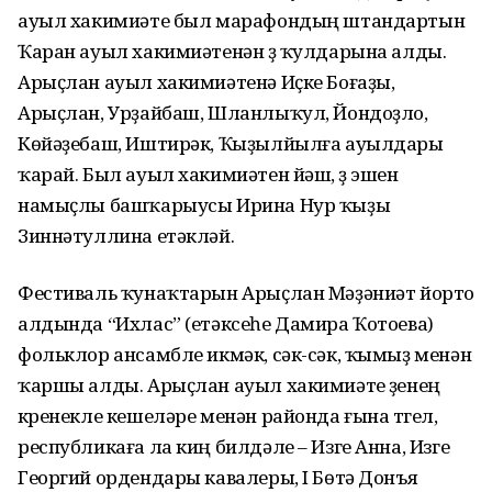
ауыл хакимиәте был марафондың штандартын
Ҡаран ауыл хакимиәтенән үҙ ҡулдарына алды.
Арыҫлан ауыл хакимиәтенә Иҫке Боғаҙы,
Арыҫлан, Урҙайбаш, Шланлыҡул, Йондоҙло,
Көйәҙебаш, Иштирәк, Ҡыҙылйылға ауылдары
ҡарай. Был ауыл хакимиәтен йәш, үҙ эшен
намыҫлы башҡарыусы Ирина Нур ҡыҙы
Зиннәтуллина етәкләй.
Фестиваль ҡунаҡтарын Арыҫлан Мәҙәниәт йорто
алдында “Ихлас” (етәксеһе Дамира Ҡотоева)
фольклор ансамбле икмәк, сәк-сәк, ҡымыҙ менән
ҡаршы алды. Арыҫлан ауыл хакимиәте үҙенең
күренекле кешеләре менән районда ғына түгел,
республикаға ла киң билдәле – Изге Анна, Изге
Георгий ордендары кавалеры, I Бөтә Донъя