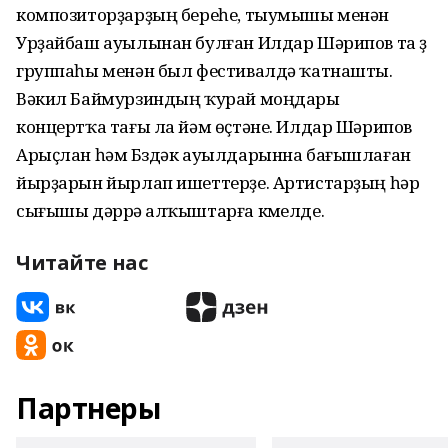
композиторҙарҙың береһе, тыумышы менән
Урҙайбаш ауылынан булған Илдар Шәрипов та үҙ
группаһы менән был фестивалдә ҡатнашты.
Вәкил Баймурзиндың ҡурай моңдары
концертҡа тағы ла йәм өҫтәне. Илдар Шәрипов
Арыҫлан һәм Бүздәк ауылдарынна бағышлаған
йырҙарын йырлап ишеттерҙе. Артистарҙың һәр
сығышы дәррәү алҡыштарға күмелде.
Читайте нас
Партнеры