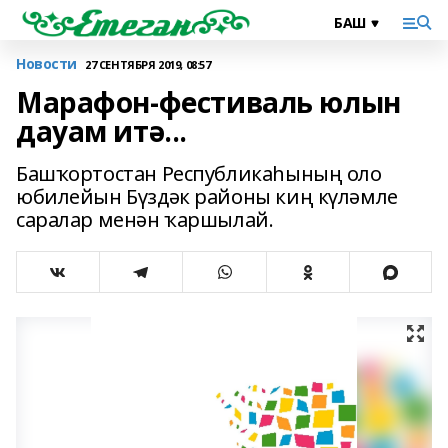
Новости
27 СЕНТЯБРЯ 2019, 08:57
Марафон-фестиваль юлын
дауам итә...
Башҡортостан Республикаһының оло
юбилейын Бүздәк районы киң күләмле
саралар менән ҡаршылай.