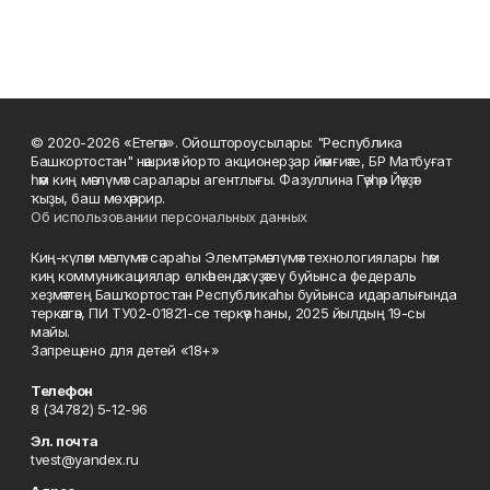
© 2020-2026 «Етегән». Ойоштороусылары: "Республика
Башкортостан" нәшриәт йорто акционерҙар йәмғиәте, БР Матбуғат
һәм киң мәғлүмәт саралары агентлығы. Фазуллина Гәүһәр Йәүҙәт
ҡыҙы, баш мөхәррир.
Об использовании персональных данных
Киң-күләм мәғлүмәт сараһы Элемтә, мәғлүмәт технологиялары һәм
киң коммуникациялар өлкәһендә күҙәтеү буйынса федераль
хеҙмәттең Башҡортостан Республикаһы буйынса идаралығында
теркәлгән, ПИ ТУ02-01821-се теркәү һаны, 2025 йылдың 19-сы
майы.
Запрещено для детей «18+»
Телефон
8 (34782) 5-12-96
Эл. почта
tvest@yandex.ru