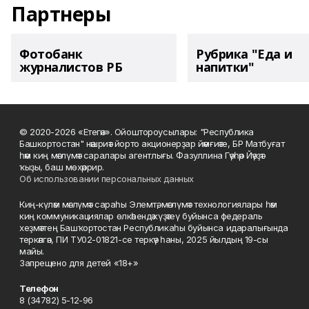
Партнеры
Фотобанк
Рубрика "Еда и
журналистов РБ
напитки"
© 2020-2026 «Етегән». Ойоштороусылары: "Республика
Башкортостан" нәшриәт йорто акционерҙар йәмғиәте, БР Матбуғат
һәм киң мәғлүмәт саралары агентлығы. Фазуллина Гәүһәр Йәүҙәт
ҡыҙы, баш мөхәррир.
Об использовании персональных данных
Киң-күләм мәғлүмәт сараһы Элемтә, мәғлүмәт технологиялары һәм
киң коммуникациялар өлкәһендә күҙәтеү буйынса федераль
хеҙмәттең Башҡортостан Республикаһы буйынса идаралығында
теркәлгән, ПИ ТУ02-01821-се теркәү һаны, 2025 йылдың 19-сы
майы.
Запрещено для детей «18+»
Телефон
8 (34782) 5-12-96