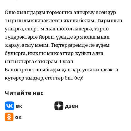
Ошо хыялдарҙы тормошҡа ашырыу өсөн ҙур
тырышлыҡ кәрәклеген яҡшы беләм. Тырышып
уҡырға, спорт менән шөғөлләнергә, төрлө
түңәрәктәргә йөрөп, үҙеңде һәр яҡлап һынап
ҡарау, асыу мөһим. Тиҫтерҙәремде лә әүҙем
булырға, ныҡлы маҡсаттар ҡуйып алға
ынтылырға саҡырам. Гүзәл
Башҡортостаныбыҙҙы данлар, уны киләсәктә
күтәрер ҡыҙҙар, егеттәр бит беҙ!
Читайте нас