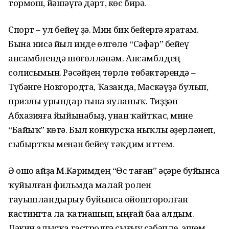
тормош, йәшәүгә дәрт, көс бирә.
Спорт – ул бейеү ҙә. Мин бик бейергә яратам.
Бына нисә йыл инде өлгөлө “Сәфәр” бейеү
ансамблендә шөғөлләнәм. Ансамблдең
солисымын. Рәсәйҙең төрлө төбәктәрендә –
Түбәнге Новгородта, Ҡазанда, Мәскәүҙә булып,
призлы урындар ғына яуланыҡ. Тиҙҙән
Абхазияға йыйынабыҙ, унан ҡайтҡас, мине
“Байыҡ” көтә. Был конкурсҡа ныҡлы әҙерләнеп,
сыбыртҡы менән бейеү тәҡдим иттем.
Ә ошо айҙа М.Кәримдең “Өс таған” әҫәре буйынса
ҡуйылған фильмда малай ролен
тауышландырыу буйынса ойошторолған
кастингта ла ҡатнашып, ыңғай баһа алдым.
Ләкин алыҫҡа гастролгә сығыу сәбәпле, эшем