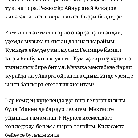
туҡтап тора. Режиссёр Айнур ағай Асҡаров
киләсәктә тағын осрашасағыбыҙҙы белдерҙе.
Егет кешегә етмеш төрлө һөнәр ҙә аҙ тигәндәй,
үҙемде музыкаль яҡтан да һынап ҡарайым.
Ҡумыҙға һөйөүҙе уҡытыусым Гөлмирә Йәмил
ҡыҙы Бикбулатова уятты. Ҡумыҙ сиртеү күңелгә
тыныслыҡ бирә бит ул. Музыка мәктәбенә йөрөп
ҡурайҙа ла уйнарға өйрәнеп алдым. Инде үҙемде
ысын башҡорт егете тип хис итәм!
Һәр кемдең күңелендә үҙе генә теләгән хыялы
була. Минең дә бар ҙур теләгем. Мәктәпте
уңышлы тамамлап, Р.Нуриев исемендәге
колледжда белем алырға теләйем. Киләсәктә
бейеүсе булғым килә.