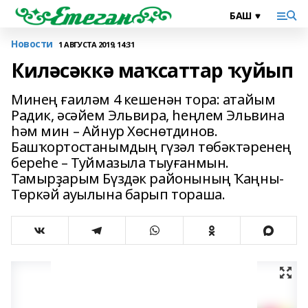
Новости
1 АВГУСТА 2019, 14:31
Киләсәккә маҡсаттар ҡуйып
Минең ғаиләм 4 кешенән тора: атайым
Радик, әсәйем Эльвира, һеңлем Эльвина
һәм мин – Айнур Хөснөтдинов.
Башҡортостанымдың гүзәл төбәктәренең
береһе – Туймазыла тыуғанмын.
Тамырҙарым Бүздәк районының Ҡаңны-
Төркәй ауылына барып тораша.