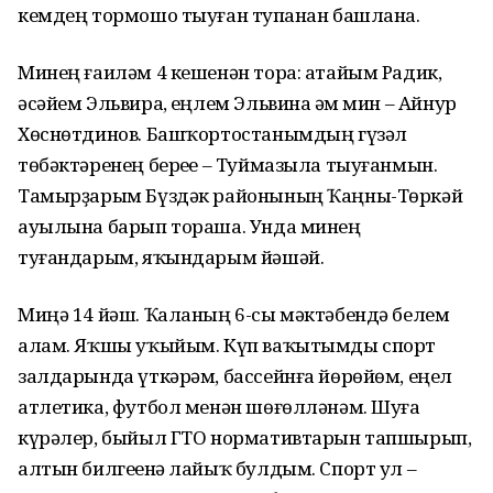
кемдең тормошо тыуған тупһанан башлана.
Минең ғаиләм 4 кешенән тора: атайым Радик,
әсәйем Эльвира, һеңлем Эльвина һәм мин – Айнур
Хөснөтдинов. Башҡортостанымдың гүзәл
төбәктәренең береһе – Туймазыла тыуғанмын.
Тамырҙарым Бүздәк районының Ҡаңны-Төркәй
ауылына барып тораша. Унда минең
туғандарым, яҡындарым йәшәй.
Миңә 14 йәш. Ҡаланың 6-сы мәктәбендә белем
алам. Яҡшы уҡыйым. Күп ваҡытымды спорт
залдарында үткәрәм, бассейнға йөрөйөм, еңел
атлетика, футбол менән шөғөлләнәм. Шуға
күрәлер, быйыл ГТО нормативтарын тапшырып,
алтын билгеһенә лайыҡ булдым. Спорт ул –