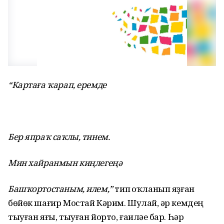
“Картаға ҡарап, еремде
Бер япраҡ саҡлы, тинем.
Мин хайранмын киңлегеңә
Башҡортостаным, илем,”
тип һоҡланып яҙған
бөйөк шағир Мостай Кәрим. Шулай, һәр кемдең
тыуған яғы, тыуған йорто, ғаиләһе бар. Һәр