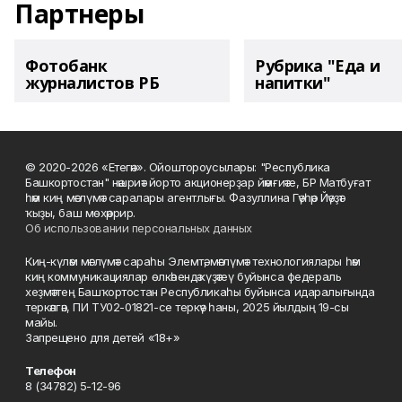
Партнеры
Фотобанк
Рубрика "Еда и
журналистов РБ
напитки"
© 2020-2026 «Етегән». Ойоштороусылары: "Республика
Башкортостан" нәшриәт йорто акционерҙар йәмғиәте, БР Матбуғат
һәм киң мәғлүмәт саралары агентлығы. Фазуллина Гәүһәр Йәүҙәт
ҡыҙы, баш мөхәррир.
Об использовании персональных данных
Киң-күләм мәғлүмәт сараһы Элемтә, мәғлүмәт технологиялары һәм
киң коммуникациялар өлкәһендә күҙәтеү буйынса федераль
хеҙмәттең Башҡортостан Республикаһы буйынса идаралығында
теркәлгән, ПИ ТУ02-01821-се теркәү һаны, 2025 йылдың 19-сы
майы.
Запрещено для детей «18+»
Телефон
8 (34782) 5-12-96