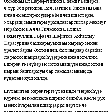
Өммөкамал Шәрәфетдинова, Хәмит Бәшәров,
Флүр Әбдрәҡипов, Зыя Латипов, Әнисә Имаева
ижад емештәрен үҙҙәре һөйләп ишеттерҙе.
Уларҙың сығыштары урындағы артистар Мәхмүт
Ибраһимов, Алла Ғилманова, Илшат
Рәхмәтуллин, Рафаэль Шафиҡов, Айһылыу
Ҡарасурина башҡарыуындағы йырҙар менән
үрелеп барҙы. Әйткәндәй, был йырҙар барыһы
ла район шағирҙары һүҙҙәренә ижад ителгән.
Бигерәк тә Гәүһәр Йосопованың үҙе ижад иткән
йырын башҡарыуы бар тамашасының да
күңеленә хуш килде.
Шулай итеп, йөрәктәргә үтеп инде "Йөрәк һүҙе"!
Күркәм, йөк-мәткеле шиғриәт бәйгеһе. Көслө рух
менән һуғарылған шиғырҙарҙы дәртле лә,