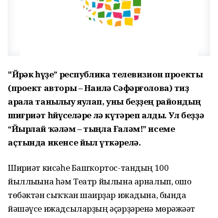
"Йөрәк һүҙе” республика телевизион проекты
(проект авторы – Наилә Сәфәрғолова) тиҙ
арала танылыу яулап, уны беҙҙең райондың
шиғриәт һөйөүселәре лә күтәреп алды. Ул беҙҙә
“Йырлай ҡәләм – тыңла Ғаләм!” исеме
аҫтында икенсе йыл үткәрелә.
Шиғриәт кисәһе Башҡортос-тандың 100
йыллығына һәм Театр йылына арналып, ошо
төбәктән сыҡҡан шағирҙар ижадына, бында
йәшәүсе ижадсыларҙың әҫәрҙәренә мөрәжәғәт