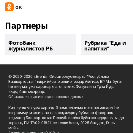
Партнеры
Фотобанк
Рубрика "Еда и
журналистов РБ
напитки"
© 2020-2026 «Етегән». Ойоштороусылары: "Республика
Башкортостан" нәшриәт йорто акционерҙар йәмғиәте, БР Матбуғат
һәм киң мәғлүмәт саралары агентлығы. Фазуллина Гәүһәр Йәүҙәт
ҡыҙы, баш мөхәррир.
Об использовании персональных данных
Киң-күләм мәғлүмәт сараһы Элемтә, мәғлүмәт технологиялары һәм
киң коммуникациялар өлкәһендә күҙәтеү буйынса федераль
хеҙмәттең Башҡортостан Республикаһы буйынса идаралығында
теркәлгән, ПИ ТУ02-01821-се теркәү һаны, 2025 йылдың 19-сы
майы.
Запрещено для детей «18+»