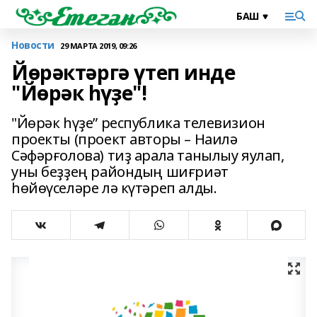
Новости
29 МАРТА 2019, 09:26
Йөрәктәргә үтеп инде
"Йөрәк һүҙе"!
"Йөрәк һүҙе” республика телевизион
проекты (проект авторы – Наилә
Сәфәрғолова) тиҙ арала танылыу яулап,
уны беҙҙең райондың шиғриәт
һөйөүселәре лә күтәреп алды.