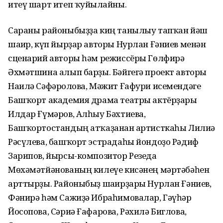
итеү шарт итеп ҡуйылғайны.
Сараны районыбыҙҙа киң танылыу тапҡан йәш
шағир, күп йырҙар авторы Нурлан Ғәниев менән
сценарий авторы һәм режиссёры Гөлфирә
Әхмәтшина алып барҙы. Бәйгегә проект авторы
Наилә Сәфәрғолова, Мәжит Ғафури исемендәге
Башҡорт академия драма театры актёрҙары
Илдар Ғүмәров, Алһыу Бәхтиева,
Башҡортостандың атҡаҙанған артисткаһы Лилиә
Рәсүлева, башҡорт эстрадаһы йондоҙо Рәдиф
Зарипов, йырсы-композитор Резеда
Мөхәмәтйәнованың килеүе кисәнең мәртәбәһен
арттырҙы. Районыбыҙ шағирҙары Нурлан Ғәниев,
Фәнирә һәм Сажиҙә Ибраһимовалар, Гәүһәр
Йосопова, Сәриә Ғафарова, Рәхилә Биглова,