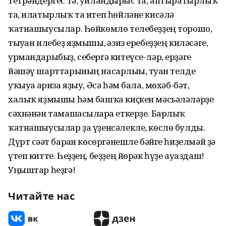
тетрәндергес тә, уйландырғыс та, аптыратырлыҡ
та, илатырлыҡ та итеп һөйләне кисәлә
ҡатнашыусылар. Һөйкөмлө телебеҙҙең торошо,
тыуған илебеҙ яҙмышы, ғәзиз еребеҙҙең киләсәге,
урмандарыбыҙ, себергә китеүсе-ләр, ерҙәге
йәшәү шарттарының насарлығы, туған телде
уҡыуға ғариза яҙыу, Әсә һәм бала, мөхәб-бәт,
халыҡ яҙмышы һәм башҡа киҫкен мәсьәләләрҙе
сәхнәнән тамашасыларға еткерҙе. Барлыҡ
ҡатнашыусылар ҙа үҙенсәлекле, көслө булды.
Дүрт сәғәт барған көсөргәнешле бәйге һиҙелмәй ҙә
үтеп китте. Һеҙҙең, беҙҙең йөрәк һүҙе ауаздаш!
Уңыштар һеҙгә!
Читайте нас