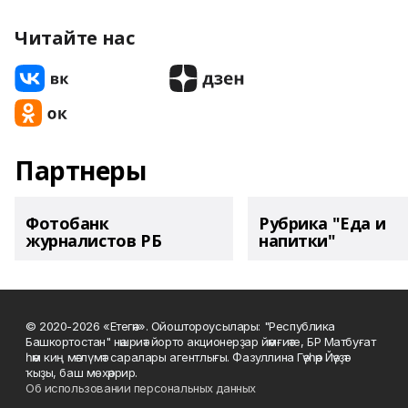
Читайте нас
Партнеры
Фотобанк
Рубрика "Еда и
журналистов РБ
напитки"
© 2020-2026 «Етегән». Ойоштороусылары: "Республика
Башкортостан" нәшриәт йорто акционерҙар йәмғиәте, БР Матбуғат
һәм киң мәғлүмәт саралары агентлығы. Фазуллина Гәүһәр Йәүҙәт
ҡыҙы, баш мөхәррир.
Об использовании персональных данных