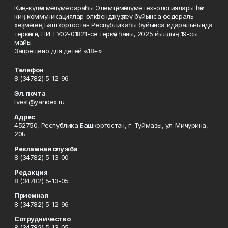
Киң-күләм мәғлүмәт сараһы Элемтә, мәғлүмәт технологиялары һәм
киң коммуникациялар өлкәһендә күҙәтеү буйынса федераль
хеҙмәттең Башҡортостан Республикаһы буйынса идаралығында
теркәлгән, ПИ ТУ02-01821-се теркәү һаны, 2025 йылдың 19-сы
майы.
Запрещено для детей «18+»
Телефон
8 (34782) 5-12-96
Эл. почта
tvest@yandex.ru
Адрес
452750, Республика Башкортостан, г. Туймазы, ул. Мичурина,
20Б
Рекламная служба
8 (34782) 5-13-00
Редакция
8 (34782) 5-13-05
Приемная
8 (34782) 5-12-96
Сотрудничество
8 (34782) 5-13-05