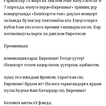
Ғаризалар 24 мартҡа тиклем генә ҡабул ителә. Ә
7 апрелдә, еңеүселәрҙе«Бирешмә!» төркөмөнөң ҙур
концертында «Башҡортостан» дәүләт концерт
залында бүләкләү тантанаһы көтә. Еңеүселәргә
кубок һәм аҡсалата премия тапшырыласаҡ. Бар
ҡатнашыусыларға ла диплом биреләсәк
Премияның
номинациялары: Бирешмә! Телде үҫтер!
(башҡорт телен ҡәҙерләгән, үҫтергән, әҙәбиәтен,
ауыҙ-тел ижадын өйрәнгән, таратҡан өсөн),
Бирешмә! Ярҙам ит! (Бәләгә тарығандарға ярҙам
ҡулы һуҙған йәш батырҙар өсөн), Бирешмә!
Белемгә ынтыл!( фәндә,