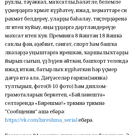
рухлы, тәүәккәл, маҡсатлы,һәләтле, белемле
үҫмерҙәргә хөрмәт күрһәтеү, ижад, хеҙмәттәре өсөн
рәхмәт белдереү, уларҙы баһалау, тиҫтерҙәренә
өлгө итеп ҡуйыу, яңы үрҙәргә дәртләндереүҙе
маҡсат итеп ҡуя. Премияға 8 йәштән 18 йәшкә
саҡлы фән, әҙәбиәт, сәнғәт, спорт һәм башҡа
өлкәләрҙә уңыштарға ирешкән, ҡаршылыҡтарҙы
йырып сығып, үҙ һүҙен әйткән, башҡорт телендә
ижад иткән, батырлыҡ күрһәткән һәр үҫмер
дәғүә итә ала. Дәғүәселәр ғариза(заявка)
тултырып, фото(8-10 фото) һәм диплом-
грамоталарын беркетеп, «Бәйләнештә»
селтәрендә «Бирешмә!» төркөмөнә төркөмөнә
"Сообщения" аша ебәрә:
https://vk.com/bireshma_serial
ебәрә.