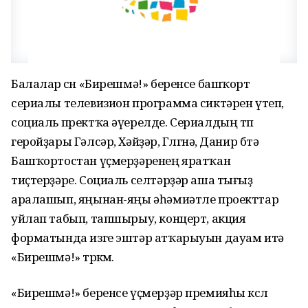
Балалар өсөн «Бирешмә!» беренсе башҡорт
сериалы телевизион программа сиктәрен үтеп,
социаль пректҡа әүерелде. Сериалдың төп
геройҙары Гәлсәр, Хәйҙәр, Гөлгөнә, Данир бөтә
Башҡортостан үҫмерҙәренең яратҡан
тиҫтерҙәре. Социаль селтәрҙәр аша тығыҙ
аралашып, яңынан-яңы әһәмиәтле проекттар
уйлап табып, тапшырыу, концерт, акция
форматында изге эштәр атҡарыуын дауам итә
«Бирешмә!» төркөмө.
«Бирешмә!» беренсе үҫмерҙәр премияһы көслө