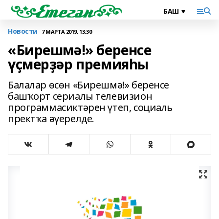
Новости
7 МАРТА 2019, 13:30
«Бирешмә!» беренсе
үҫмерҙәр премияһы
Балалар өсөн «Бирешмә!» беренсе
башҡорт сериалы телевизион
программасиктәрен үтеп, социаль
пректҡа әүерелде.