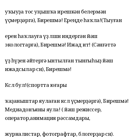
уҡыуҙа тос уңышҡа ирешкән белермән
үҫмерҙәргә), Бирешмә! Ереңде һаҡла!(Тыуған
ерен һаҡлауға үҙ өлөшөн индергән йәш
экологтарға), Бирешмә! Ижад ит! (Сәнғәттә
үҙ һүҙен әйтергә ынтылған тынғыһыҙ йәш
ижадсылар өсөн), Бирешмә!
Көслө бул!(спортта юғары
ҡаҙаныштар яулаған көслө үҫмерҙәргә), Бирешмә!
Медиадонъяны яула! ( йәш режиссер,
оператор,анимация рәссамдары,
журналистар, фотографтар, блогерҙар өсөн).