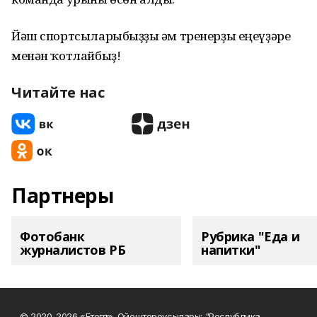
Йәш спортсыларыбыҙҙы һәм тренерҙы еңеүҙәре
менән ҡотлайбыҙ!
Читайте нас
Партнеры
Фотобанк
Рубрика "Еда и
журналистов РБ
напитки"
© 2020-2026 «Етегән». Ойоштороусылары: "Республика