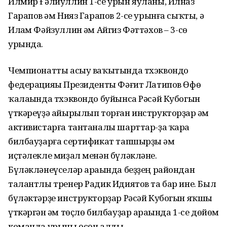
Илмир Ғәлиуллин 1-се урын яуланы, Илназ
Гарапов һәм Нияз Гарапов 2-се урынға сыҡты, ә
Илһам Фәйзуллин һәм Айгиз Фәттәхов – 3-сө
урында.
Чемпионатты асыу ваҡытында тхэквондо
федерацияһы Президенты Фәғит Латипов Өфө
ҡалаһында тхэквондо буйынса Рәсәй Кубогын
үткәреүҙә айырылып торған инструкторҙар һәм
активистарға тантаналы шарттар-ҙа ҡара
билбауҙарға сертификат тапшырҙы һәм
иҫтәлекле миҙал менән бүләкләне.
Бүләкләнеүселәр араһында беҙҙең райондан
талантлы тренер Радик Идиятов та бар ине. Был
бүләктәрҙе инструкторҙар Рәсәй Кубогын яҡшы
үткәргән һәм төҫлө билбауҙар араһында 1-се дөйөм
команда урыны өсөн алды.