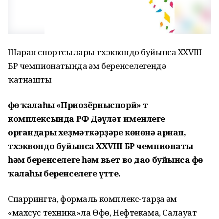
Шаран спортсылары тхэквондо буйынса XXVIII
БР чемпионатында һәм беренселегендә
ҡатнашты
Өфө ҡалаһы «Приозёрныспорй» т
комплексында РФ Дәүләт именлеге
органдары хеҙмәткәрҙәре көнөнә арнап,
тхэквондо буйынса XXVIII БР чемпионаты
һәм беренселеге һәм вьет во дао буйынса Өфө
ҡалаһы беренселеге үтте.
Спаррингта, формаль комплекс-тарҙа һәм
«махсус техника»ла Өфө, Нефтекама, Салауат