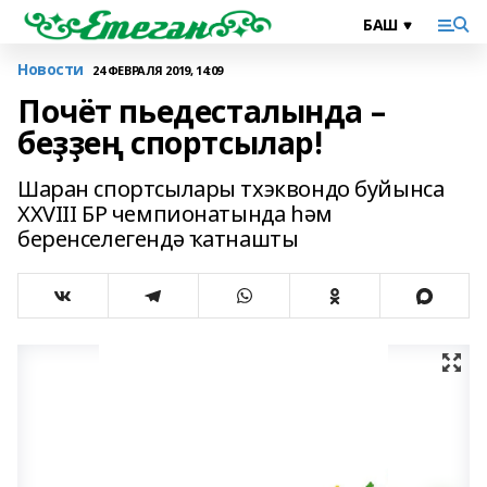
Новости
24 ФЕВРАЛЯ 2019, 14:09
Почёт пьедесталында –
беҙҙең спортсылар!
Шаран спортсылары тхэквондо буйынса
XXVIII БР чемпионатында һәм
беренселегендә ҡатнашты