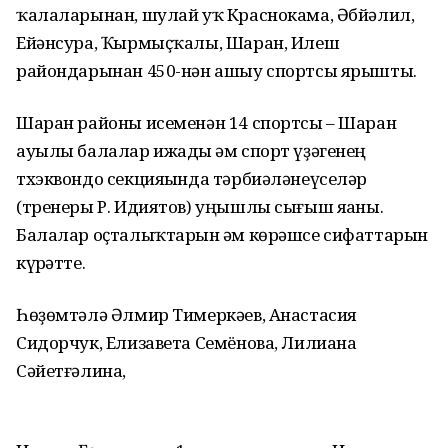
ҡалаларынан, шулай уҡ Краснокама, Әбйәлил,
Ейәнсура, Ҡырмыҫҡалы, Шаран, Илеш
райондарынан 450-нән ашыу спортсы ярышты.
Шаран районы исеменән 14 спортсы – Шаран
ауылы балалар ижады һәм спорт үҙәгенең
тхэквондо секцияһында тәрбиәләнеүселәр
(тренеры Р. Идиятов) уңышлы сығыш яһаны.
Балалар оҫталыҡтарын һәм көрәшсе сифаттарын
күрһәтте.
Һөҙөмтәлә Әлмир Тимеркәев, Анастасия
Сидорчук, Елизавета Семёнова, Лилиана
Сәйетғәлина,