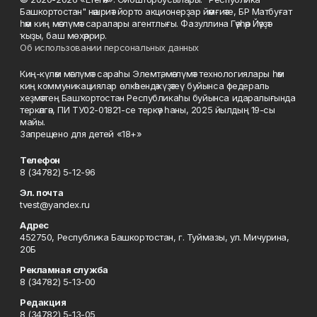
Башкортостан" нәшриәт йорто акционерҙар йәмғиәте, БР Матбуғат
һәм киң мәғлүмәт саралары агентлығы. Фазуллина Гәүһәр Йәүҙәт
ҡыҙы, баш мөхәррир.
Об использовании персональных данных
Киң-күләм мәғлүмәт сараһы Элемтә, мәғлүмәт технологиялары һәм
киң коммуникациялар өлкәһендә күҙәтеү буйынса федераль
хеҙмәттең Башҡортостан Республикаһы буйынса идаралығында
теркәлгән, ПИ ТУ02-01821-се теркәү һаны, 2025 йылдың 19-сы
майы.
Запрещено для детей «18+»
Телефон
8 (34782) 5-12-96
Эл. почта
tvest@yandex.ru
Адрес
452750, Республика Башкортостан, г. Туймазы, ул. Мичурина,
20Б
Рекламная служба
8 (34782) 5-13-00
Редакция
8 (34782) 5-13-05