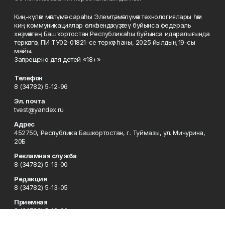
Киң-күләм мәғлүмәт сараһы Элемтә, мәғлүмәт технологиялары һәм
киң коммуникациялар өлкәһендә күҙәтеү буйынса федераль
хеҙмәттең Башҡортостан Республикаһы буйынса идаралығында
теркәлгән, ПИ ТУ02-01821-се теркәү һаны, 2025 йылдың 19-сы
майы.
Запрещено для детей «18+»
Телефон
8 (34782) 5-12-96
Эл. почта
tvest@yandex.ru
Адрес
452750, Республика Башкортостан, г. Туймазы, ул. Мичурина,
20Б
Рекламная служба
8 (34782) 5-13-00
Редакция
8 (34782) 5-13-05
Приемная
8 (34782) 5-12-96