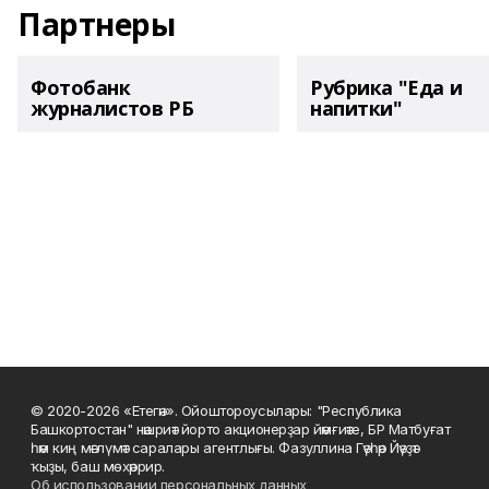
Партнеры
Фотобанк
Рубрика "Еда и
журналистов РБ
напитки"
© 2020-2026 «Етегән». Ойоштороусылары: "Республика
Башкортостан" нәшриәт йорто акционерҙар йәмғиәте, БР Матбуғат
һәм киң мәғлүмәт саралары агентлығы. Фазуллина Гәүһәр Йәүҙәт
ҡыҙы, баш мөхәррир.
Об использовании персональных данных