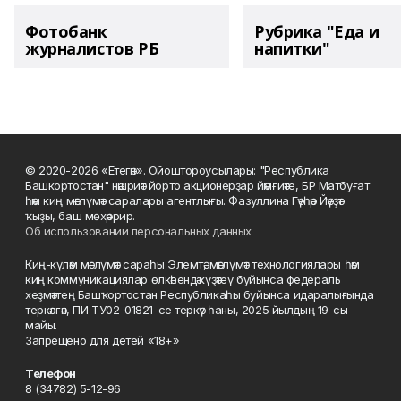
Фотобанк
Рубрика "Еда и
журналистов РБ
напитки"
© 2020-2026 «Етегән». Ойоштороусылары: "Республика
Башкортостан" нәшриәт йорто акционерҙар йәмғиәте, БР Матбуғат
һәм киң мәғлүмәт саралары агентлығы. Фазуллина Гәүһәр Йәүҙәт
ҡыҙы, баш мөхәррир.
Об использовании персональных данных
Киң-күләм мәғлүмәт сараһы Элемтә, мәғлүмәт технологиялары һәм
киң коммуникациялар өлкәһендә күҙәтеү буйынса федераль
хеҙмәттең Башҡортостан Республикаһы буйынса идаралығында
теркәлгән, ПИ ТУ02-01821-се теркәү һаны, 2025 йылдың 19-сы
майы.
Запрещено для детей «18+»
Телефон
8 (34782) 5-12-96