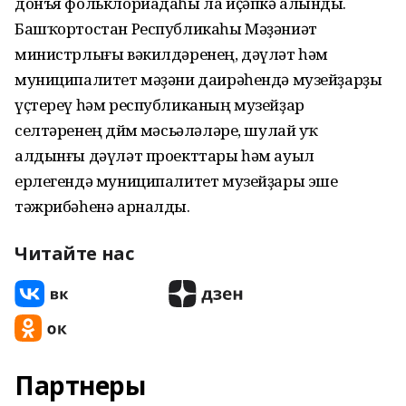
донъя фольклориадаһы ла иҫәпкә алынды.
Башҡортостан Республикаһы Мәҙәниәт
министрлығы вәкилдәренең, дәүләт һәм
муниципалитет мәҙәни даирәһендә музейҙарҙы
үҫтереү һәм республиканың музейҙар
селтәренең дөйөм мәсьәләләре, шулай уҡ
алдынғы дәүләт проекттары һәм ауыл
ерлегендә муниципалитет музейҙары эше
тәжрибәһенә арналды.
Читайте нас
Партнеры