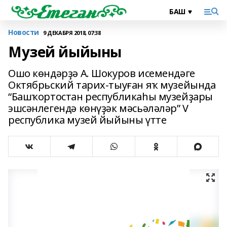
Новости
9 ДЕКАБРЯ 2018, 07:38
Музей йыйыны
Ошо көндәрҙә А. Шокуров исемендәге
Октябрьский тарих-тыуған яҡ музейында
“Башҡортостан республикаһы музейҙары
эшсәнлегендә көнүҙәк мәсьәләләр” V
республика музей йыйыны үтте