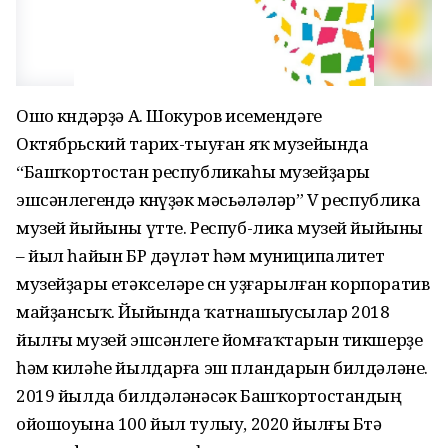
Ошо көндәрҙә А. Шокуров исемендәге
Октябрьский тарих-тыуған яҡ музейында
“Башҡортостан республикаһы музейҙары
эшсәнлегендә көнүҙәк мәсьәләләр” V республика
музей йыйыны үтте. Респуб-лика музей йыйыны
– йыл һайын БР дәүләт һәм муниципалитет
музейҙары етәкселәре өсөн уҙғарылған корпоратив
майҙансыҡ. Йыйында ҡатнашыусылар 2018
йылғы музей эшсәнлеге йомғаҡтарын тикшерҙе
һәм киләһе йылдарға эш пландарын билдәләне.
2019 йылда билдәләнәсәк Башҡортостандың
ойошоуына 100 йыл тулыу, 2020 йылғы Бөтә