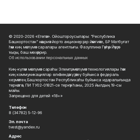
© 2020-2026 «Етегән». Ойоштороусылары: "Республика
Башкортостан" нәшриәт йорто акционерҙар йәмғиәте, БР Матбуғат
һәм киң мәғлүмәт саралары агентлығы. Фазуллина Гәүһәр Йәүҙәт
ҡыҙы, баш мөхәррир.
Об использовании персональных данных
Киң-күләм мәғлүмәт сараһы Элемтә, мәғлүмәт технологиялары һәм
киң коммуникациялар өлкәһендә күҙәтеү буйынса федераль
хеҙмәттең Башҡортостан Республикаһы буйынса идаралығында
теркәлгән, ПИ ТУ02-01821-се теркәү һаны, 2025 йылдың 19-сы
майы.
Запрещено для детей «18+»
Телефон
8 (34782) 5-12-96
Эл. почта
tvest@yandex.ru
Адрес