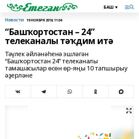
Новости
19 НОЯБРЯ 2018, 11:04
“Башҡортостан – 24”
телеканалы тәҡдим итә
Тәүлек әйләнәһенә эшләгән
“Башҡортостан 24” телеканалы
тамашасылар өсөн өр-яңы 10 тапшырыу
әҙерләне