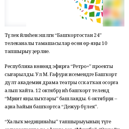
Тәүлек әйләнәһенә эшләгән “Башҡортостан 24”
телеканалы тамашасылар өсөн өр-яңы 10
тапшырыу әҙерләне.
Республика көнөндә эфирға “Ретро+” проекты
сығарылды. Ул М. Ғафури исемендәге Башҡорт
дәүләт академия драма театры сәскә атҡан осорға
алып ҡайта. 12 октябрҙә иһә башҡорт телендә
“Мәҙәниәт яңылыҡтары” башланды. 6 октябрҙән –
аҙна һайын башҡортса “Дежур бүлек”.
“Халыҡ медицинаһы” тапшырыуының тәүге