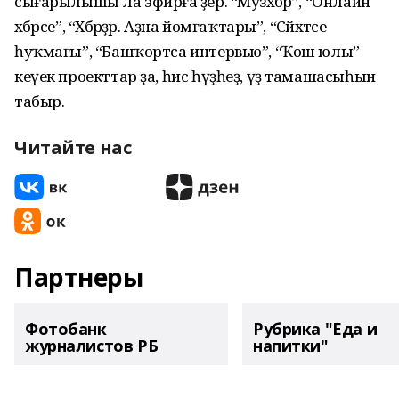
сығарылышы ла эфирға әҙер. “Музхәбәр”, “Онлайн
хәбәрсе”, “Хәбәрҙәр. Аҙна йомғаҡтары”, “Сәйәхәтсе
һуҡмағы”, “Башҡортса интервью”, “Ҡош юлы”
кеүек проекттар ҙа, һис һүҙһеҙ, үҙ тамашасыһын
табыр.
Читайте нас
Партнеры
Фотобанк
Рубрика "Еда и
журналистов РБ
напитки"