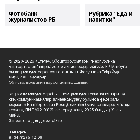
Фотобанк
Рубрика "Еда и
журналистов РБ
напитки"
© 2020-2026 «Етегән». Ойоштороусылары: "Республика
Башкортостан" нәшриәт йорто акционерҙар йәмғиәте, БР Матбуғат
һәм киң мәғлүмәт саралары агентлығы. Фазуллина Гәүһәр Йәүҙәт
ҡыҙы, баш мөхәррир.
Об использовании персональных данных
Киң-күләм мәғлүмәт сараһы Элемтә, мәғлүмәт технологиялары һәм
киң коммуникациялар өлкәһендә күҙәтеү буйынса федераль
хеҙмәттең Башҡортостан Республикаһы буйынса идаралығында
теркәлгән, ПИ ТУ02-01821-се теркәү һаны, 2025 йылдың 19-сы
майы.
Запрещено для детей «18+»
Телефон
8 (34782) 5-12-96